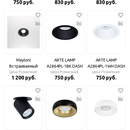
750 руб.
830 руб.
830 руб.
Maytoni
ARTE LAMP
ARTE LAMP
Встраиваемый
A2864PL-1BK DASH
A2864PL-1WH DASH
светильник DL032-
Цена Розничная:
Цена Розничная:
GU10*35W
Цена Розничная:
GU10*35 W
1 200 руб.
750 руб.
750 руб.
2-01B Zoom IP65
Светильник
Светильник