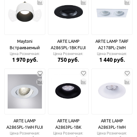
Maytoni
ARTE LAMP
ARTE LAMP TARF
Встраиваемый
A2865PL-1BK FUJI
A2178PL-2WH
светильник Share
Цена Розничная:
Цена Розничная:
Светильник
Цена Розничная:
Светильник
1 970 руб.
750 руб.
1 440 руб.
DL051-01-GU10-RD-
WB
ARTE LAMP
ARTE LAMP
ARTE LAMP
A2865PL-1WH FUJI
A2863PL-1BK
A2863PL-1WH
Цена Розничная:
Светильник
CORNO Светильник
Цена Розничная:
CORNO Светильник
Цена Розничная: