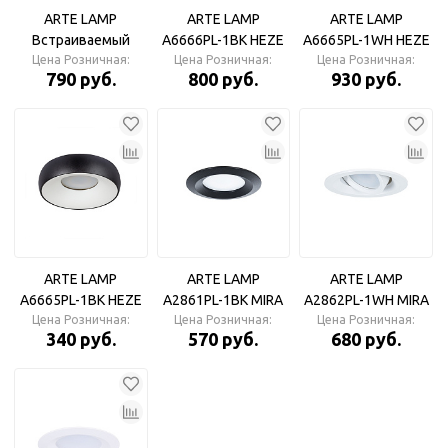
ARTE LAMP
ARTE LAMP
ARTE LAMP
Встраиваемый
A6666PL-1BK HEZE
A6665PL-1WH HEZE
светильник SITULA
Цена Розничная:
Цена Розничная:
Светильник
Цена Розничная:
Светильник
790 руб.
800 руб.
930 руб.
A3731PL-1BK
ARTE LAMP
ARTE LAMP
ARTE LAMP
A6665PL-1BK HEZE
A2861PL-1BK MIRA
A2862PL-1WH MIRA
Цена Розничная:
Светильник
Цена Розничная:
Светильник
Цена Розничная:
Светильник
340 руб.
570 руб.
680 руб.