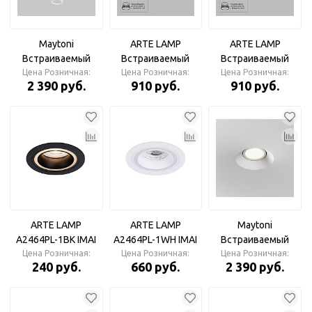
патрон в
комплекте
комплекте
комплекте
Maytoni
ARTE LAMP
ARTE LAMP
Встраиваемый
Встраиваемый
Встраиваемый
светильник Intro
Цена Розничная:
светильник DUCRE
Цена Розничная:
светильник DUCRE
Цена Розничная:
2 390 руб.
910 руб.
910 руб.
GU10 9Вт IP 20
A8095PL-1BK
A8095PL-1WH
ARTE LAMP
ARTE LAMP
Maytoni
A2464PL-1BK IMAI
A2464PL-1WH IMAI
Встраиваемый
Цена Розничная:
Светильник
Цена Розничная:
Светильник
светильник Intro
Цена Розничная:
240 руб.
660 руб.
2 390 руб.
GU10 9Вт IP 20