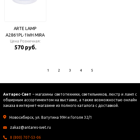
ARTE LAMP
A2861PL-1WH MIRA
Цена Розничная:
Светильник
570 руб.
1
2
3
4
5
Антарес-Свет
– магазины светотехники, светильников, люстр и ламп с
обширным ассортиментом на выставке, а также возможностью онлайн
заказа в интернет-магазине из полного каталога с доставкой.
Новосибирск, ул. Ватутина 99Н и Гоголя 32/1
zakaz@antares-svet.ru
8 (800) 707-53-06