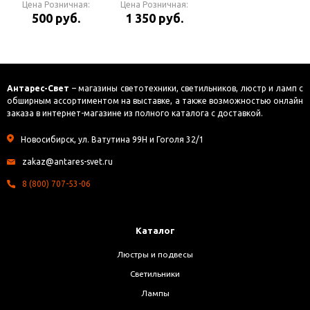
Цена Розничная:
прозрачный
Цена Розничная:
встраиваемый
500 руб.
1 350 руб.
GX53+3W(LED
COLD) Светильник
Антарес-Свет
– магазины светотехники, светильников, люстр и ламп с
обширным ассортиментом на выставке, а также возможностью онлайн
заказа в интернет-магазине из полного каталога с доставкой.
Новосибирск, ул. Ватутина 99Н и Гоголя 32/1
zakaz@antares-svet.ru
8 (800) 707-53-06
Каталог
Люстры и подвесы
Светильники
Лампы