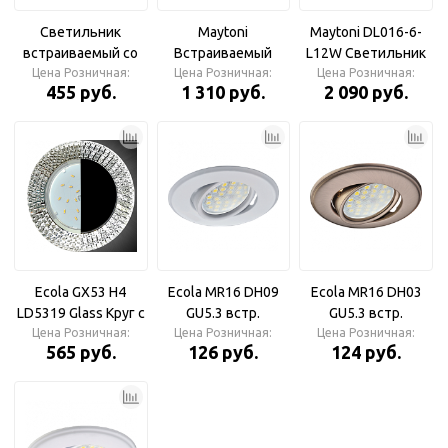
Светильник
Maytoni
Maytoni DL016-6-
встраиваемый со
Встраиваемый
L12W Светильник
светодиодной
Цена Розничная:
светильник DL014-
Цена Розничная:
Цена Розничная:
встраиваемый
455 руб.
1 310 руб.
2 090 руб.
подсветкой
6-L9W Phill
20LED*2835 SMD
6400K GX53
прозрачный, хром,
CD4020
Ecola GX53 H4
Ecola MR16 DH09
Ecola MR16 DH03
LD5319 Glass Круг с
GU5.3 встр.
GU5.3 встр.
прозр. мозаикой с
Цена Розничная:
Цена Розничная:
поворотный
Цена Розничная:
поворотный
565 руб.
126 руб.
124 руб.
подсветкой/фон
плоский Белый
выпуклый Сатин-
зерк./центр.часть
Светильник
Хром Светильник
хром
круглый
круглый