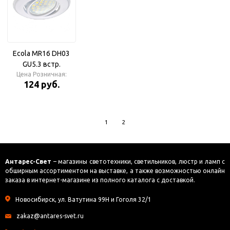
Ecola MR16 DH03
GU5.3 встр.
Цена Розничная:
поворотный
124 руб.
выпуклый Белый
Светильник
круглый
1
2
Антарес-Свет
– магазины светотехники, светильников, люстр и ламп с
обширным ассортиментом на выставке, а также возможностью онлайн
заказа в интернет-магазине из полного каталога с доставкой.
Новосибирск, ул. Ватутина 99Н и Гоголя 32/1
zakaz@antares-svet.ru