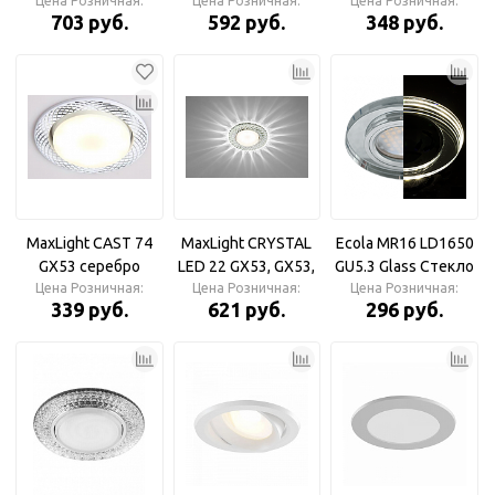
Цена Розничная:
Светильник
ограненное стекло,
Цена Розничная:
Цена Розничная:
Светильник
703 руб.
592 руб.
348 руб.
диодный
GX53, прозрачный
декоративный,
Светильник
GX53, прозрачный
потолочный с
диодной
подсветкой
MaxLight CAST 74
MaxLight CRYSTAL
Ecola MR16 LD1650
GX53 серебро
LED 22 GX53, GX53,
GU5.3 Glass Стекло
Цена Розничная:
Светильник
Цена Розничная:
прозрачный
с подсветкой Хром/
Цена Розничная:
339 руб.
621 руб.
296 руб.
Светильник
Хром Светильник
диодный
круглый
декоративный