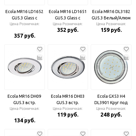
Ecola MR16 LD1652
Ecola MR16 LD1651
Ecola MR16 DL3182
GU5.3 Glass с
GU5.3 Glass с
GU5.3 Белый/Алюм
Цена Розничная:
подсветкой 8-
Цена Розничная:
подсветкой
Цена Розничная:
Рифленые
352 руб.
159 руб.
угольник Хром/
Матовый/Хром
Реснички по кругу
357 руб.
Хром Ecola MR16
Светильник
Светильник
LD1652 GU5.3 Glass
квадратный
Стекло с
подсветкой 8-
угольник с
прямыми гранями
Хром / Хром 25x90
(кd74) [SC1652EFF.]
Ecola MR16 DH09
Ecola MR16 DH03
Ecola GX53 H4
GU5.3 встр.
GU5.3 встр.
DL3901 Круг под
Цена Розничная:
поворотный
Цена Розничная:
поворотный
стеклом Белый
Цена Розничная:
119 руб.
248 руб.
плоский Хром
выпуклый Хром
блеск/хром
134 руб.
Светильник
Светильник
Светильник
круглый
круглый