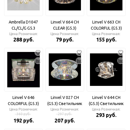
Ambrella D1047
Linvel V 664 CH
Linvel V 663 CH
CL/CL/G G5.3
CLEAR (G5.3)
COLORFUL (G5.3)
золото/прозрачный
Цена Розничная:
Цена Розничная:
Светильник
Цена Розничная:
Светильник
288 руб.
79 руб.
155 руб.
Светильник
декоративный
Linvel V 646
Linvel V 027 CH
Linvel V 644 CH
COLORFUL (G5.3)
(G5.3) Светильник
(G5.3) Светильник
Цена Розничная:
Светильник
Цена Розничная:
Цена Розничная:
360 руб.
297 руб.
293 руб.
192 руб.
207 руб.