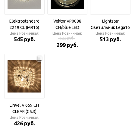
Elektrostandard
Vektor VP0088
Lightstar
2219 CL (MR16)
CH/blue LED
Светильник Lega16
Цена Розничная:
прозрачный
Светильник с синей
Цена Розничная:
MR16/HP16 Белый
Цена Розничная:
545 руб.
522 руб.
513 руб.
Светильник
подсветкой
299 руб.
Linvel V 659 CH
CLEAR (G5.3)
Цена Розничная:
Светильник
426 руб.