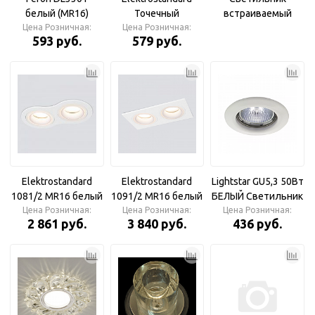
белый (MR16)
Точечный
встраиваемый
Цена Розничная:
Светильник
светильни 6071
Цена Розничная:
Novotech 369599
593 руб.
579 руб.
поворотный
MR16 белый
NT12 044 бронза
IP20 GX5.3 50W 12V
GEM
Elektrostandard
Elektrostandard
Lightstar GU5,3 50Вт
1081/2 MR16 белый
1091/2 MR16 белый
БЕЛЫЙ Светильник
Встраиваемый
Цена Розничная:
Встраиваемый
Цена Розничная:
Цена Розничная:
встраиваемый
2 861 руб.
3 840 руб.
436 руб.
точечный
точечный
светильник
светильник