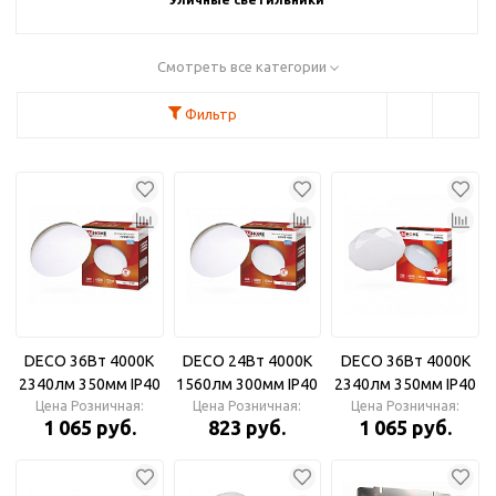
Смотреть все категории
Фильтр
DECO 36Вт 4000К
DECO 24Вт 4000К
DECO 36Вт 4000К
2340лм 350мм IP40
1560лм 300мм IP40
2340лм 350мм IP40
НОЧНОЕ НЕБО IN
Цена Розничная:
НОЧНОЕ НЕБО IN
Цена Розничная:
ДАЙМОНД IN HOME
Цена Розничная:
1 065 руб.
823 руб.
1 065 руб.
HOME Светильник
HOME Светильник
Светильник