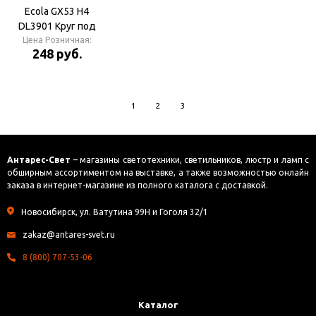
Ecola GX53 H4
DL3901 Круг под
стеклом Белый
Цена Розничная:
248 руб.
блеск/хром
Светильник
1
2
3
Антарес-Свет
– магазины светотехники, светильников, люстр и ламп с
обширным ассортиментом на выставке, а также возможностью онлайн
заказа в интернет-магазине из полного каталога с доставкой.
Новосибирск, ул. Ватутина 99Н и Гоголя 32/1
zakaz@antares-svet.ru
8 (800) 707-53-06
Каталог