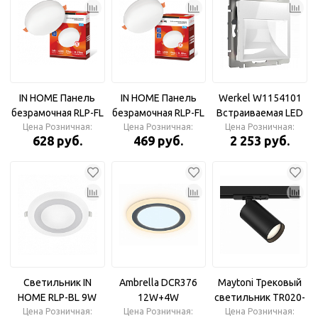
IN HOME Панель
IN HOME Панель
Werkel W1154101
безрамочная RLP-FL
безрамочная RLP-FL
Встраиваемая LED
36Вт 230В 4000К
Цена Розничная:
24Вт 230В 4000К
Цена Розничная:
подсветка (белый)
Цена Розничная:
628 руб.
469 руб.
2 253 руб.
3240Лм 225мм с
1680Лм 170мм с
рег. монтаж. 50-
рег. монтаж. 50-
210мм белая IP20
160мм белая IP20
Светильник IN
Ambrella DCR376
Maytoni Трековый
HOME RLP-BL 9W
12W+4W
светильник TR020-
встраиваемый круг
Цена Розничная:
6400K/3000K 85-
Цена Розничная:
Цена Розничная:
1-GU10-B