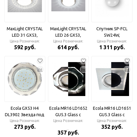
MaxLight CRYSTAL
MaxLight CRYSTAL
Спутник SP-FCL
LED 31 GX53,
LED 26 GX53,
SW24W,
Цена Розничная:
Светильник
Цена Розничная:
Светильник
Светодиодный
Цена Розничная:
592 руб.
614 руб.
1 311 руб.
диодный
диодный
светильник
декоративный,
декоративный,
GX53, прозрачный
GX53, прозрачный
Ecola GX53 H4
Ecola MR16 LD1652
Ecola MR16 LD1651
DL3902 Звезда под
GU5.3 Glass с
GU5.3 Glass с
стеклом Белый
Цена Розничная:
Цена Розничная:
подсветкой 8-
Цена Розничная:
подсветкой
273 руб.
352 руб.
блеск/хром
угольник Хром/
Матовый/Хром
357 руб.
Светильник
Хром Ecola MR16
Светильник