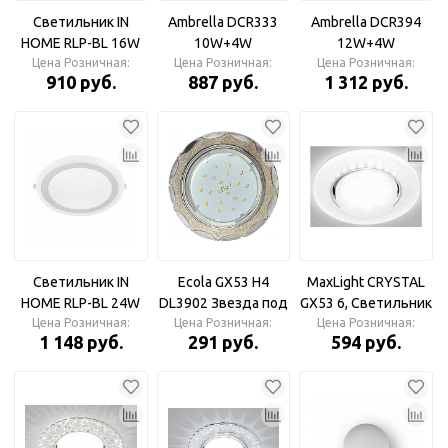
Светильник IN
Ambrella DCR333
Ambrella DCR394
HOME RLP-BL 16W
10W+4W
12W+4W
встраиваемый круг
Цена Розничная:
6400K/3000K 85-
Цена Розничная:
4200K+4200K 220-
Цена Розничная:
910 руб.
887 руб.
1 312 руб.
белый, 4000К
265V Встраиваемая
240V Встраиваемая
960Лм с
светодиодная
светодиодная
подсветкой 195мм
панель
панель
IP20
Светильник IN
Ecola GX53 H4
MaxLight CRYSTAL
HOME RLP-BL 24W
DL3902 Звезда под
GX53 6, Светильник
встраиваемый круг
Цена Розничная:
Цена Розничная:
стеклом
Цена Розничная:
диодный
1 148 руб.
291 руб.
594 руб.
белый, 4000К
Серебряный блеск/
декоративный
1440Лм с
хром Светильник
подсветкой 245мм
IP20 (210мм внут)