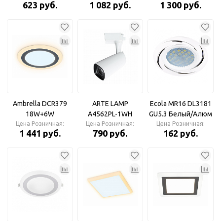
623 руб.
1 082 руб.
1 300 руб.
белый, 4000К
265VВстраиваемая
540Лм с
светодиодная
подсветкой 145мм
панель
IP20 (120мм внут)
Ambrella DCR379
ARTE LAMP
Ecola MR16 DL3181
18W+6W
A4562PL-1WH
GU5.3 Белый/Алюм
6400K/3000K 85-
Цена Розничная:
Цена Розничная:
Светильник
Вихрь Светильник
Цена Розничная:
1 441 руб.
790 руб.
162 руб.
265V D245*28
трековый
Встраиваемая
светодиодная
панель