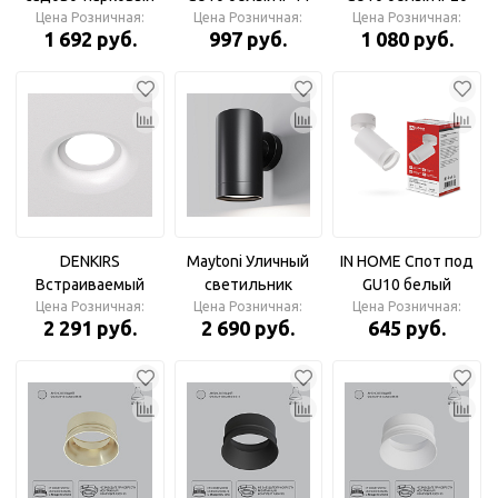
Цена Розничная:
GU10*2 DH051
Цена Розничная:
City
Цена Розничная:
Andi
1 692 руб.
997 руб.
1 080 руб.
черный
DENKIRS
Maytoni Уличный
IN HOME Спот под
Встраиваемый
светильник
GU10 белый
Цена Розничная:
светильник
O493WL-01B Clyde
Цена Розничная:
Цена Розничная:
55х55x140мм
2 291 руб.
2 690 руб.
645 руб.
«ВТЯЖКА» GU10
GU10х1 10 Вт IP 54
белый