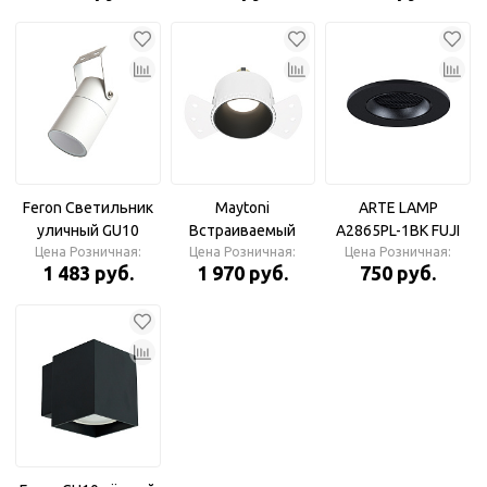
Feron Светильник
Maytoni
ARTE LAMP
уличный GU10
Встраиваемый
A2865PL-1BK FUJI
Цена Розничная:
белый DH1703
светильник Share
Цена Розничная:
Цена Розничная:
Светильник
1 483 руб.
1 970 руб.
750 руб.
DL051-01-GU10-RD-
WB