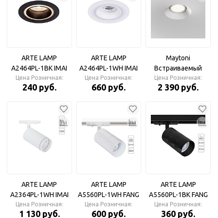
ARTE LAMP
ARTE LAMP
Maytoni
A2464PL-1BK IMAI
A2464PL-1WH IMAI
Встраиваемый
Цена Розничная:
Светильник
Цена Розничная:
Светильник
светильник Intro
Цена Розничная:
240 руб.
660 руб.
2 390 руб.
GU10 9Вт IP 20
ARTE LAMP
ARTE LAMP
ARTE LAMP
A2364PL-1WH IMAI
A5560PL-1WH FANG
A5560PL-1BK FANG
Цена Розничная:
Трековый
Цена Розничная:
Трековый
Цена Розничная:
Трековый
1 130 руб.
600 руб.
360 руб.
светильник
светильник
светильник