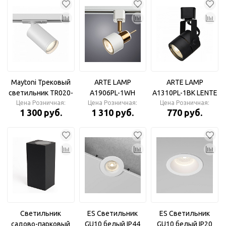
Maytoni Трековый
ARTE LAMP
ARTE LAMP
светильник TR020-
A1906PL-1WH
A1310PL-1BK LENTE
Цена Розничная:
1-GU10-W
Цена Розничная:
ALMACH
Цена Розничная:
Светильник
1 300 руб.
1 310 руб.
770 руб.
Светильник
трековый
трековый
Светильник
ES Светильник
ES Светильник
садово-парковый
GU10 белый IP44
GU10 белый IP20