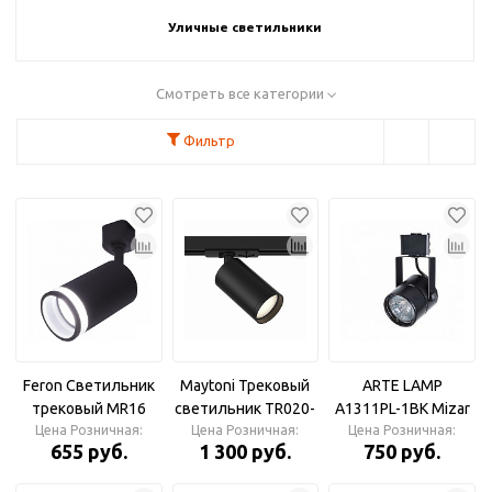
Уличные светильники
Смотреть все категории
Фильтр
Feron Светильник
Maytoni Трековый
ARTE LAMP
трековый MR16
светильник TR020-
A1311PL-1BK Mizar
GU10 черный AL161
Цена Розничная:
Цена Розничная:
1-GU10-B
Цена Розничная:
Светильник
655 руб.
1 300 руб.
750 руб.
трековый