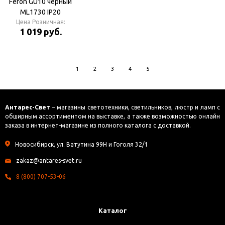
Feron GU10 чёрный
ML1730 IP20
Цена Розничная:
Светильник
1 019 руб.
настенный
1
2
3
4
5
Антарес-Свет
– магазины светотехники, светильников, люстр и ламп с
обширным ассортиментом на выставке, а также возможностью онлайн
заказа в интернет-магазине из полного каталога с доставкой.
Новосибирск, ул. Ватутина 99Н и Гоголя 32/1
zakaz@antares-svet.ru
8 (800) 707-53-06
Каталог