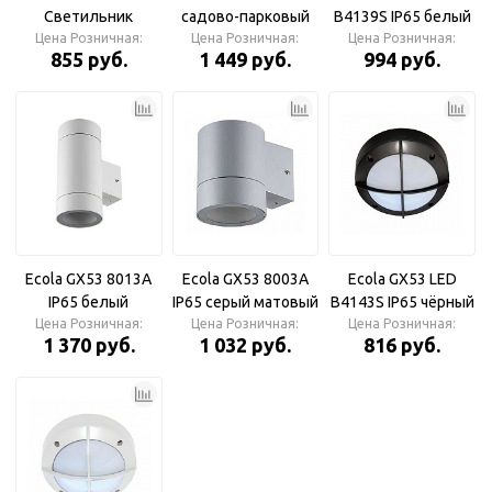
Светильник
садово-парковый
B4139S IP65 белый
Цена Розничная:
уличный
DH020 GX53 IP44
Цена Розничная:
Цена Розничная:
Светильник
855 руб.
1 449 руб.
994 руб.
односторонний
накладной
GX53-GR-ЦИЛИНДР
матовый Круг
алюм. под лампу
GX53 серый IP65
Ecola GX53 8013A
Ecola GX53 8003A
Ecola GX53 LED
IP65 белый
IP65 серый матовый
B4143S IP65 чёрный
Цена Розничная:
матовый
Цена Розничная:
Светильник
Цена Розничная:
Светильник
1 370 руб.
1 032 руб.
816 руб.
Светильник
интерьерный
накладной
интерьерный
накладной
матовый
накладной