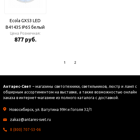
Ecola GX53 LED
B4143S IP65 белый
Цена Розничная:
Светильник
877 руб.
накладной
матовый
1
2
Антарес-Свет
– магазины светотехники, светильников, люстр и ламп с
обширным ассортиментом на выставке, а также возможностью онлайн
заказа в интернет-магазине из полного каталога с доставкой.
Новосибирск, ул. Ватутина 99Н и Гоголя 32/1
zakaz@antares-svet.ru
8 (800) 707-53-06