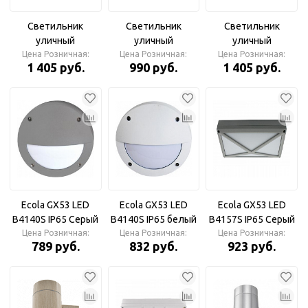
Светильник
Светильник
Светильник
уличный
уличный
уличный
двусторонний 2А-
Цена Розничная:
односторонний
Цена Розничная:
двусторонний 2А-
Цена Розничная:
1 405 руб.
990 руб.
1 405 руб.
GX53-2GR-
GX53-1W-ЦИЛИНДР
GX53-2BL-ЦИЛИНДР
ЦИЛИНДР алюм.
алюминий под
алюм. под лампу
под лампу 2хGX53
лампу GX53 230B
2хGX53 230B
230B серый IP65 IN
белый IP65 IN HOME
черный IP65 IN
HOME
HOME
Ecola GX53 LED
Ecola GX53 LED
Ecola GX53 LED
B4140S IP65 Серый
B4140S IP65 белый
B4157S IP65 Серый
Цена Розничная:
Светильник
Цена Розничная:
Светильник
Цена Розничная:
Светильник
789 руб.
832 руб.
923 руб.
накладной
накладной
накладной
матовый Круг с
матовый Круг с
матовый
ресничкой
ресничкой