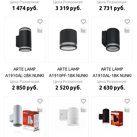
Цена Розничная:
Светильник
уличный ST3333/2
Цена Розничная:
уличный ST3327 BK
Цена Розничная:
1 474 руб.
3 319 руб.
2 731 руб.
интерьерный
BK черный IP54
черный IP54 GX53
накладной
GX53/2 max 15W
max 15W
210*85*125
110*85*125
Ambrella
Ambrella
ARTE LAMP
ARTE LAMP
ARTE LAMP
A1910AL-2BK NUNKI
A1910PF-1BK NUNKI
A1910AL-1BK NUNKI
Цена Розничная:
Светильник
Цена Розничная:
Светильник
Цена Розничная:
Светильник
2 850 руб.
2 520 руб.
2 630 руб.
уличный
уличный
уличный