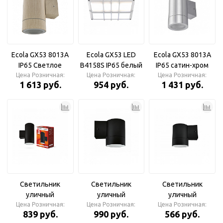
Ecola GX53 8013A
Ecola GX53 LED
Ecola GX53 8013A
IP65 Светлое
B4158S IP65 белый
IP65 сатин-хром
Цена Розничная:
дерево
Цена Розничная:
Светильник
Цена Розничная:
Светильник
1 613 руб.
954 руб.
1 431 руб.
Светильник
накладной
интерьерный
интерьерный
матовый
накладной
накладной
Светильник
Светильник
Светильник
уличный
уличный
уличный
двусторонний 2П-
Цена Розничная:
односторонний
Цена Розничная:
односторонний
Цена Розничная:
839 руб.
990 руб.
566 руб.
GX53-ЦИЛИНДР
GX53S-1B-
GX53-1П-ЦИЛИНДР