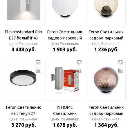
Elektrostandard Grin
Feron Светильник
Feron Светильник
E27 белый IP43
садово-парковый
садово-парковый
35000/D Настенный
Цена Розничная:
НТУ 01-100-301 шар
Цена Розничная:
НТУ 01-60-253 шар
Цена Розничная:
4 448 руб.
1 903 руб.
1 236 руб.
светильник
ПМАА E27 молочно-
ПМАА E27 золотой
белый
Feron Светильник
IN HOME
Feron Светильник
на стену E27
Светильник
садово-парковый
черный DH030 IP54
Цена Розничная:
уличный двуст
Цена Розничная:
НТУ 02-60-255 шар
Цена Розничная:
3 270 руб.
1 678 руб.
1 364 руб.
садово-парковый
LINE-2хA60-GR
ПМАА E27 230V