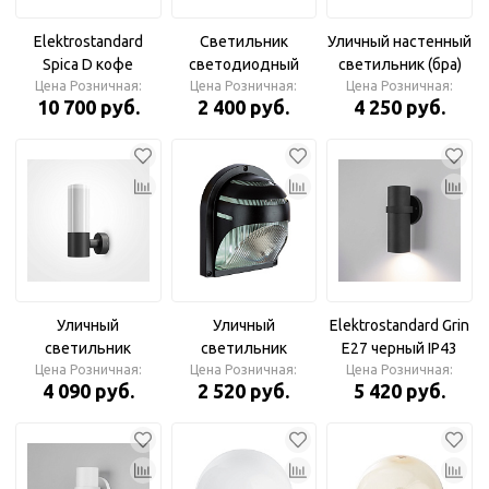
Elektrostandard
Светильник
Уличный настенный
Spica D кофе
светодиодный
светильник (бра)
Цена Розничная:
Светильник
уличный ST2451
Цена Розничная:
Rando IP 54 E27х2
Цена Розничная:
10 700 руб.
2 400 руб.
4 250 руб.
уличный
BK/FR черный/
60Вт, чёрный
белый матовый
IP54 E27 max 40W
210*90*155
Ambrella
Уличный
Уличный
Elektrostandard Grin
светильник
светильник
E27 черный IP43
O418WL-01B Willis
Цена Розничная:
A2802AL-1BK URBAN
Цена Розничная:
35000/D Настенный
Цена Розничная:
4 090 руб.
2 520 руб.
5 420 руб.
Maytoni
Arte Lamp
светильник