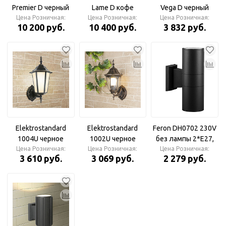
Premier D черный
Lame D кофе
Vega D черный
Цена Розничная:
Светильник
Цена Розничная:
Светильник
Цена Розничная:
Светильник
10 200 руб.
10 400 руб.
3 832 руб.
уличный
уличный
уличный
Elektrostandard
Elektrostandard
Feron DH0702 230V
1004U черное
1002U черное
без лампы 2*E27,
золото (GL 1004U)
Цена Розничная:
золото/9908-B
Цена Розничная:
260*155*90 черный,
Цена Розничная:
3 610 руб.
3 069 руб.
2 279 руб.
Светильник
ДЛЯ ЛАМП R63, G45
уличный
Светильник