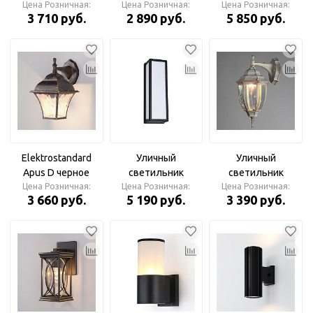
черный Светильник
Цена Розничная:
Rando IP 54 E27х1
Цена Розничная:
E27 Vesto черный
Цена Розничная:
3 710 руб.
2 890 руб.
5 850 руб.
уличный
60Вт, чёрный
35171/D АКЦИЯ
Elektrostandard
Уличный
Уличный
Apus D черное
светильник
светильник
золото (GL 1009D)
Цена Розничная:
Цена Розничная:
A8526AL-2BK
Цена Розничная:
A3152AL-1WG
3 660 руб.
5 190 руб.
3 390 руб.
Светильник
ALPHARD Arte Lamp
PEGASUS Arte Lamp
уличный