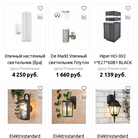
алюм E27*2 серый
CITY IP65
Уличный настенный
De Markt Уличный
Hiper HO-002
светильник (бра)
светильник Плутон
1*E27*60Вт BLACK
Rando IP 54 E27х2
Цена Розничная:
1*40W E27 220 V
Цена Розничная:
Цена Розничная:
Светильник
4 250 руб.
1 660 руб.
2 139 руб.
60Вт, белый
IP44
уличный
Elektrostandard
Elektrostandard
Elektrostandard