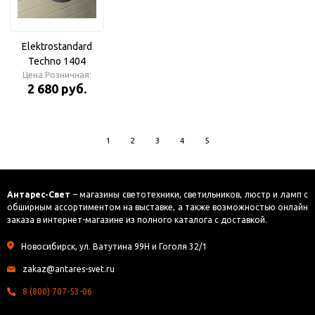
Elektrostandard
Techno 1404
черный Светильник
Цена Розничная:
2 680 руб.
уличный
1
2
3
4
5
Антарес-Свет
– магазины светотехники, светильников, люстр и ламп с
обширным ассортиментом на выставке, а также возможностью онлайн
заказа в интернет-магазине из полного каталога с доставкой.
Новосибирск, ул. Ватутина 99Н и Гоголя 32/1
zakaz@antares-svet.ru
8 (800) 707-53-06