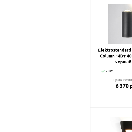
Elektrostandar
Column 14Вт 40
черный 
7 шт
Цена Розн
6 370 