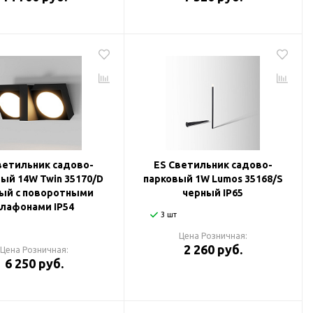
ветильник садово-
ES Светильник садово-
ый 14W Twin 35170/D
парковый 1W Lumos 35168/S
ый с поворотными
черный IP65
плафонами IP54
3 шт
Цена Розничная:
2 260 руб.
Цена Розничная:
6 250 руб.