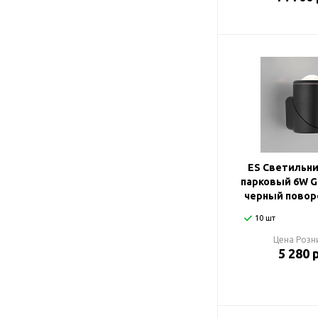
ES Светильни
парковый 6W G
черный повор
10 шт
Цена Розн
5 280 