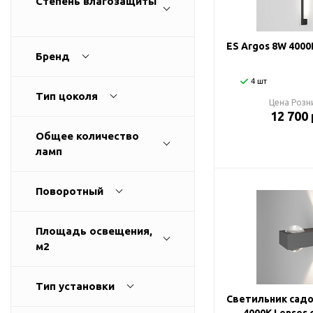
Степень влагозащиты
Споты
Настольные лампы
ES Argos 8W 4000
Бренд
Торшеры
4 шт
Тип цоколя
Цена Розн
Светодиодные ленты
12 700 
Общее количество
Электрика
ламп
Прожекторы
Поворотный
Ночники
Площадь освещения,
м2
Гирлянды
Тип установки
Комплектующие
Светильник сад