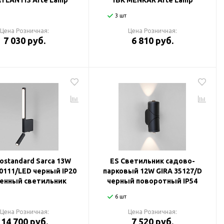
ATLANTIS Arte Lamp
1BK MENKAR Arte Lamp
3 шт
Цена Розничная:
Цена Розничная:
7 030 руб.
6 810 руб.
rostandard Sarca 13W
ES Светильник садово-
0111/LED черный IP20
парковый 12W GIRA 35127/D
енный светильник
черный поворотный IP54
6 шт
Цена Розничная:
Цена Розничная:
14 700 руб.
7 520 руб.