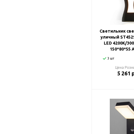
Светильник св
уличный ST452
LED 4200K/300
150*80*55 
3 шт
Цена Розн
5 261 