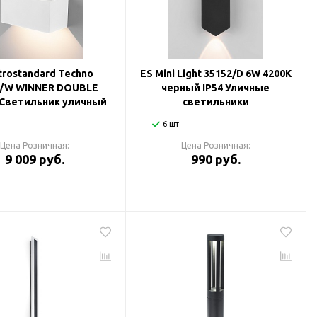
trostandard Techno
ES Mini Light 35152/D 6W 4200К
7/W WINNER DOUBLE
черный IP54 Уличные
Светильник уличный
светильники
6 шт
Цена Розничная:
Цена Розничная:
9 009 руб.
990 руб.