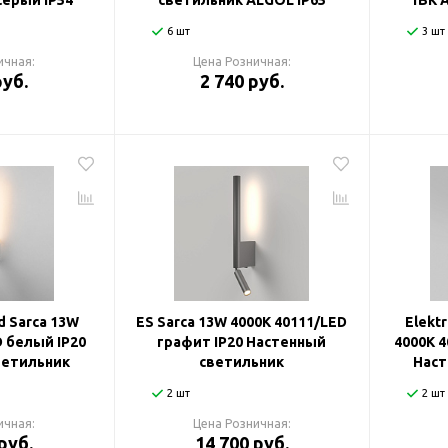
серый IP54
светильник ALGOL IP65
1BK 
6 шт
3 шт
ичная:
Цена Розничная:
руб.
2 740 руб.
d Sarca 13W
ES Sarca 13W 4000К 40111/LED
Elekt
D белый IP20
графит IP20 Настенный
4000К 4
ветильник
светильник
Наст
2 шт
2 шт
ичная:
Цена Розничная:
руб.
14 700 руб.