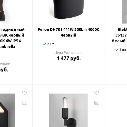
етодиодный
Feron DH701 4*1W 300Lm 4000K
Elek
9 BK черный
черный
3513
0K 6W IP54
белый 
2 шт
Ambrella
1 шт
Цена Розничная:
1 477 руб.
ичная:
руб.