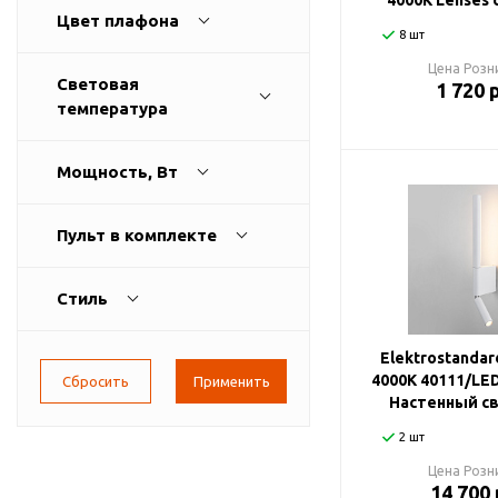
4000К Lenses 
Цвет плафона
8 шт
Цена Розн
Световая
1 720 
температура
Мощность, Вт
Пульт в комплекте
Стиль
Elektrostandar
4000К 40111/LE
Настенный с
2 шт
Цена Розн
14 700 