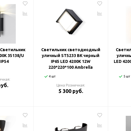
d Светильник
Светильник светодиодный
Свети
00К 35138/U
уличный ST5233 BK черный
уличны
IP54
IP65 LED 4200K 12W
LED 420
220*220*100 Ambrella
4 шт
5 шт
ичная:
руб.
Цена Розничная:
5 300 руб.