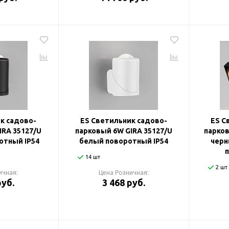
к садово-
ES Светильник садово-
ES С
IRA 35127/U
парковый 6W GIRA 35127/U
парков
отный IP54
белый поворотный IP54
черн
14 шт
2 шт
ичная:
Цена Розничная:
руб.
3 468 руб.