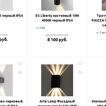
K черный IP54
ES Liberty настенный 10W
Трот
4000К черный IP54
PIAZZA I
L
2 шт
1 шт
ичная:
Цена Розничная:
руб.
8 100 руб.
ово-парковый
Arte Lamp Фасадный
Уличный