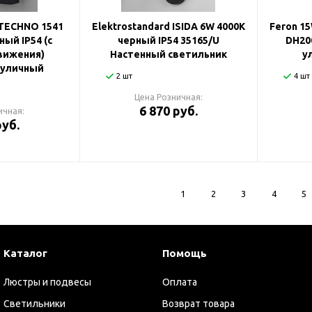
 TECHNO 1541
Elektrostandard ISIDA 6W 4000К
Feron 1
ный IP54 (с
черный IP54 35165/U
DH20
вижения)
Настенный светильник
у
 уличный
2 шт
4 шт
Цена Розничная:
6 870 руб.
ичная:
руб.
1
2
3
4
5
Каталог
Помощь
Люстры и подвесы
Оплата
Светильники
Возврат товара