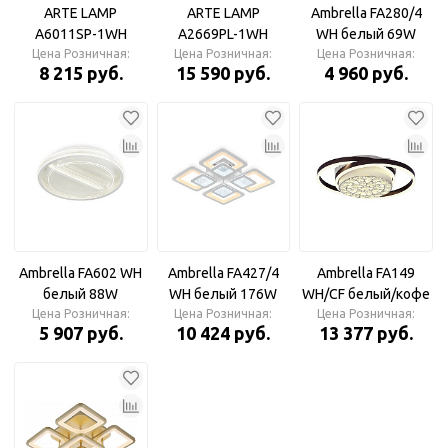
ARTE LAMP
ARTE LAMP
Ambrella FA280/4
A6011SP-1WH
A2669PL-1WH
WH белый 69W
Цена Розничная:
Люстра
Цена Розничная:
Потолочный
530*530*80 (ПДУ
Цена Розничная:
8 215 руб.
15 590 руб.
4 960 руб.
светильник
РАДИО 2.4G)
Светильник
Ambrella FA602 WH
Ambrella FA427/4
Ambrella FA149
белый 88W
WH белый 176W
WH/CF белый/кофе
Цена Розничная:
D470*90 (ПДУ
470*470*80 (ПДУ
Цена Розничная:
94W 500*400*110
Цена Розничная:
5 907 руб.
10 424 руб.
13 377 руб.
РАДИО 2.4) Люстра
РАДИО 2.4) Люстра
(ПДУ РАДИО 2.4)
Светильник