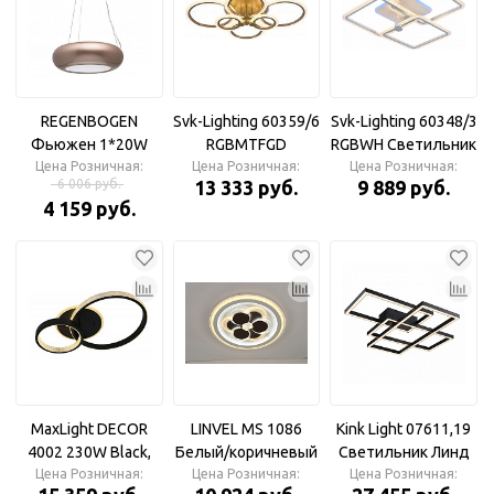
REGENBOGEN
Svk-Lighting 60359/6
Svk-Lighting 60348/3
Фьюжен 1*20W
RGBMTFGD
RGBWH Светильник
LED 220 V Люстра
Цена Розничная:
Светильник LED
Цена Розничная:
Цена Розничная:
LED 108W+8W
6 006 руб.
13 333 руб.
9 889 руб.
132W+8W 3000-
3000-6000K DIMMER
4 159 руб.
6000K DIMMER ПДУ
ПДУ
MaxLight DECOR
LINVEL MS 1086
Kink Light 07611,19
4002 230W Black,
Белый/коричневый
Светильник Линд
LED светильник с
Цена Розничная:
162W 3000-6500K
Цена Розничная:
черный w78*51 h8
Цена Розничная: