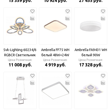
15 359 руб.
10 924 руб.
27 455 руб.
ПДУ 3000-6500К,
19440Lm
Led 80W(3000K)
ф730*510 ММ
480х480х50мм
диммируемый с
ПДУ Светильник
светодиодный
Svk-Lighting 60234/6
Ambrella FF75 WH
Ambrella FA9431 WH
RGBCR Светильник
белый 48W+24W
белый 90W
Цена Розничная:
LED 103W Max
400*400*60 (ПДУ
Цена Розничная:
Цена Розничная:
D500*90 (ПДУ
11 008 руб.
4 919 руб.
17 328 руб.
3000-6000K DIMMER
ИК) Светильник
РАДИО 2.4) Люстра
ПДУ