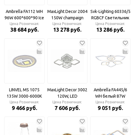
Ambrella FA112 WH
MaxLight Decor 2004
Svk-Lighting 60336/5
96W 600*600*90 Ice
150W champaign
RGBCF Светильник
Цена Розничная:
(ПДУ УЛЬТРА)
Цена Розничная:
gold, LED
Цена Розничная:
LED 170W+8W
38 684 руб.
13 278 руб.
13 286 руб.
Светильник
светильник с
3000-6000K DIMMER
ПДУ3000-6500К
ПДУ
LINVEL MS 1075
MaxLight Decor 3002
Ambrella FA445/6
135W 3000-6000K
120W, LED
WH белый 87W
AC180-240V 6000Lm
Цена Розничная:
светильник с ПДУ
Цена Розничная:
Цена Розничная:
3000K/6400K
9 466 руб.
7 606 руб.
9 051 руб.
диммируемый с
3000-6500К
710*710*120 (Без
ПДУ
ПДУ)