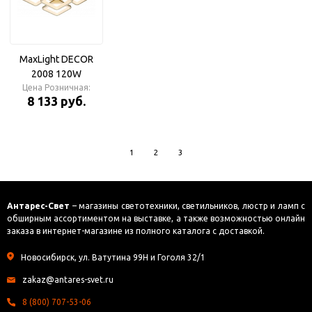
MaxLight DECOR
2008 120W
CHAMPAIGN GOLD ,
Цена Розничная:
8 133 руб.
LED светильник с
ПДУ, 3000-6500К
1
2
3
Антарес-Свет
– магазины светотехники, светильников, люстр и ламп с
обширным ассортиментом на выставке, а также возможностью онлайн
заказа в интернет-магазине из полного каталога с доставкой.
Новосибирск, ул. Ватутина 99Н и Гоголя 32/1
zakaz@antares-svet.ru
8 (800) 707-53-06