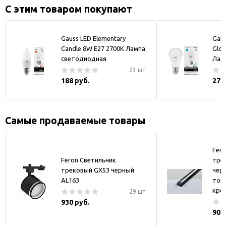
С этим товаром покупают
Gauss LED Elementary
Gaus
Candle 8W E27 2700K Лампа
Glob
светодиодная
Лам
23 шт
188 руб.
279
Самые продаваемые товары
Fer
Feron Светильник
тре
трековый GX53 черный
черн
AL163
токо
кре
29 шт
930 руб.
900