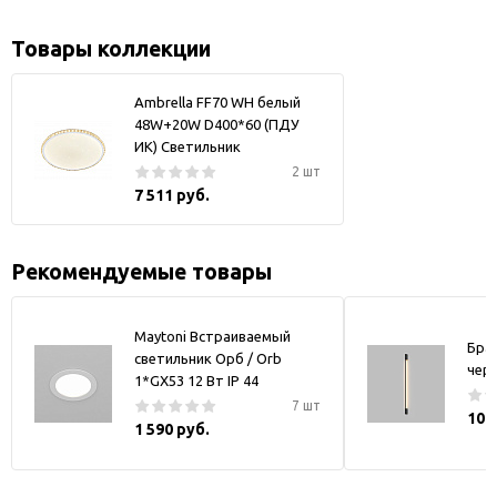
Товары коллекции
Ambrella FF70 WH белый
48W+20W D400*60 (ПДУ
ИК) Светильник
2 шт
7 511 руб.
Рекомендуемые товары
Maytoni Встраиваемый
Бра
светильник Орб / Orb
чер
1*GX53 12 Вт IP 44
7 шт
10 
1 590 руб.