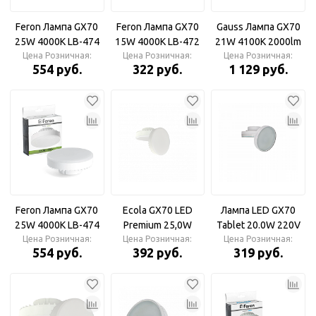
Feron Лампа GX70
Feron Лампа GX70
Gauss Лампа GX70
25W 4000K LB-474
15W 4000K LB-472
21W 4100K 2000lm
Цена Розничная:
Лампа
Цена Розничная:
Лампа
Цена Розничная:
Лампа
554 руб.
322 руб.
1 129 руб.
светодиодная
светодиодная
светодиодная
Elementary
Feron Лампа GX70
Ecola GX70 LED
Лампа LED GX70
25W 4000K LB-474
Premium 25,0W
Tablet 20.0W 220V
Цена Розничная:
Лампа
Tablet 220V 2800K
Цена Розничная:
6400K, T7MD20ELC
Цена Розничная:
554 руб.
392 руб.
319 руб.
светодиодная
Лампа
ПОД ЗАКАЗ
светодиодная
матовая