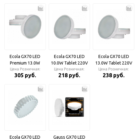
светодиодная с
светодиодная
матовым стеклом
Ecola GX70 LED
Ecola GX70 LED
Ecola GX70 LED
Premium 13.0W
10.0W Tablet 220V
13.0W Tablet 220V
Tablet 220V 2800K
Цена Розничная:
Цена Розничная:
2800K Лампа
Цена Розничная:
2800K Лампа
305 руб.
218 руб.
238 руб.
Лампа
светодиодная с
светодиодная с
светодиодная с
матовым стеклом
матовым стеклом
матовым стеклом
Лампа
светодиодная
Ecola GX70 LED
Premium 13,0W
Tablet 220V 2800K
матовое стекло
111x42
Ecola GX70 LED
Gauss GX70 LED