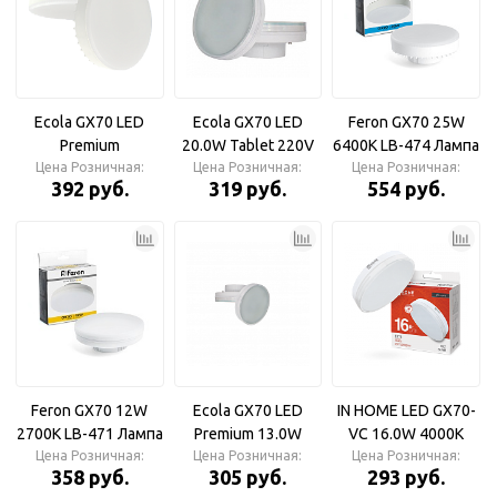
Ecola GX70 LED
Ecola GX70 LED
Feron GX70 25W
Premium
20.0W Tablet 220V
6400K LB-474 Лампа
25.0WTablet 220V
Цена Розничная:
Цена Розничная:
2800K Лампа
Цена Розничная:
светодиодная
392 руб.
319 руб.
554 руб.
6400K Лампа
светодиодная с
светодиодная
матовым стеклом
матовая
Feron GX70 12W
Ecola GX70 LED
IN HOME LED GX70-
2700K LB-471 Лампа
Premium 13.0W
VC 16.0W 4000К
Цена Розничная:
светодиодная
Tablet 220V 6400K
Цена Розничная:
1520Лм IN HOME
Цена Розничная:
358 руб.
305 руб.
293 руб.
Лампа
Лампа