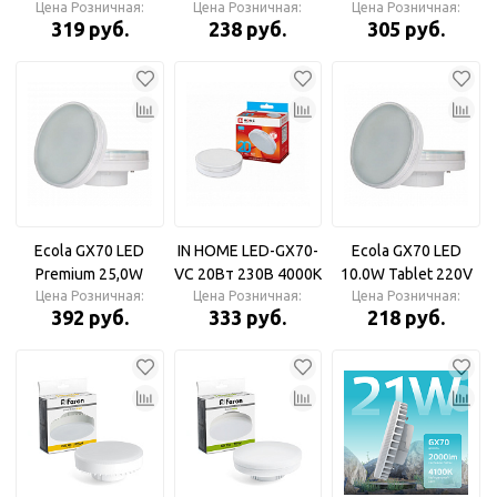
Цена Розничная:
4200K Лампа
Цена Розничная:
4200K Лампа
Tablet 220V 4200K
Цена Розничная:
319 руб.
238 руб.
305 руб.
светодиодная с
светодиодная с
Лампа
матовым стеклом
матовым стеклом
светодиодная с
матовым стеклом
Ecola GX70 LED
IN HOME LED-GX70-
Ecola GX70 LED
Premium 25,0W
VC 20Вт 230В 4000К
10.0W Tablet 220V
Tablet 220V 4200K
Цена Розничная:
1600Лм IN HOME
Цена Розничная:
Цена Розничная:
4200K Лампа
392 руб.
333 руб.
218 руб.
Лампа
Лампа
светодиодная с
светодиодная
светодиодная
матовым стеклом
матовая