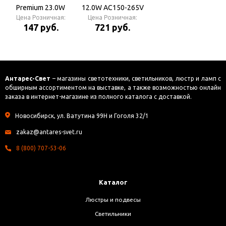
[T7PW13ELC.]
Premium 23.0W
12.0W AC150-265V
Tablet 220V 2800K
Цена Розничная:
Цена Розничная:
2700K Лампа
147 руб.
721 руб.
42x111 Лампа
светодиодная
светодиодная с
матовым стеклом
Антарес-Свет
– магазины светотехники, светильников, люстр и ламп с
обширным ассортиментом на выставке, а также возможностью онлайн
заказа в интернет-магазине из полного каталога с доставкой.
Новосибирск, ул. Ватутина 99Н и Гоголя 32/1
zakaz@antares-svet.ru
8 (800) 707-53-06
Каталог
Люстры и подвесы
Светильники