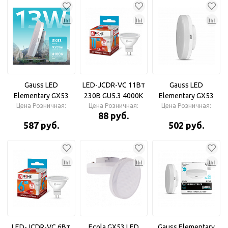
Gauss LED
LED-JCDR-VC 11Вт
Gauss LED
Elementary GX53
230В GU5.3 4000К
Elementary GX53
13W 4100K 920lm
Цена Розничная:
Цена Розничная:
820Лм Лампа
11W 4100K Лампа
Цена Розничная:
88 руб.
Лампа
светодиодная IN
светодиодная
587 руб.
502 руб.
светодиодная
HOME
LED-JCDR-VC 6Вт
Ecola GX53 LED
Gauss Elementary