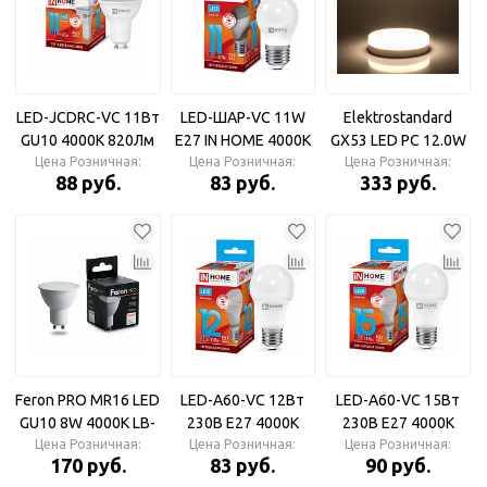
4200K матовая
7,0W 220V GU5.3
51x50 [M2RV10ELC]
4200K матовая
48x50 [M2RV70ELC.]
LED-JCDRC-VC 11Вт
LED-ШАР-VC 11W
Elektrostandard
GU10 4000К 820Лм
Е27 IN HOME 4000К
GX53 LED PC 12.0W
IN HOME Лампа
Цена Розничная:
Цена Розничная:
Лампа
Цена Розничная:
4200K Лампа
88 руб.
83 руб.
333 руб.
светодиодная
светодиодная
светодиодная
Feron PRO MR16 LED
LED-A60-VC 12Вт
LED-A60-VC 15Вт
GU10 8W 4000K LB-
230В Е27 4000К
230В Е27 4000К
Цена Розничная:
1608 Лампа
1080Лм IN HOME
Цена Розничная:
1350Лм IN HOME
Цена Розничная:
170 руб.
83 руб.
90 руб.
светодиодная
Лампа
Лампа