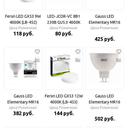
[T5MV60ELC.]
Feron LED GX53 9W
LED-JCDR-VC 8Вт
Gauss LED
4000K (LB-452)
230В GU5.3 4000К
Elementary MR16
Цена Розничная:
Feron Лампа
Цена Розничная:
600Лм Лампа
9.0W GU5.3 4100К
Цена Розничная:
118 руб.
80 руб.
светодиодная
светодиодная IN
Лампа
425 руб.
HOME
светодиодная
Gauss LED
Feron LED GX53 12W
Gauss LED
Elementary MR16
4000K (LB-453)
Elementary MR16
7.0W GU5.3 4100К
Цена Розничная:
Цена Розничная:
Feron Лампа
11W GU5.3 4100K
Цена Розничная:
382 руб.
144 руб.
Лампа
светодиодная
Лампа
502 руб.
светодиодная
светодиодная