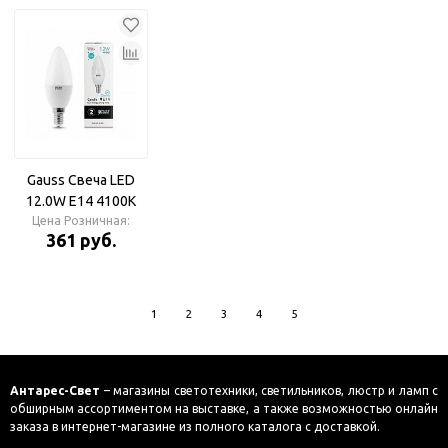
светодиодная
светодиодная
Gauss Свеча LED
12.0W E14 4100K
920lm Elementary
Цена Розничная:
361 руб.
Лампа
светодиодная
1
2
3
4
5
Антарес-Свет
– магазины светотехники, светильников, люстр и ламп с
обширным ассортиментом на выставке, а также возможностью онлайн
заказа в интернет-магазине из полного каталога с доставкой.