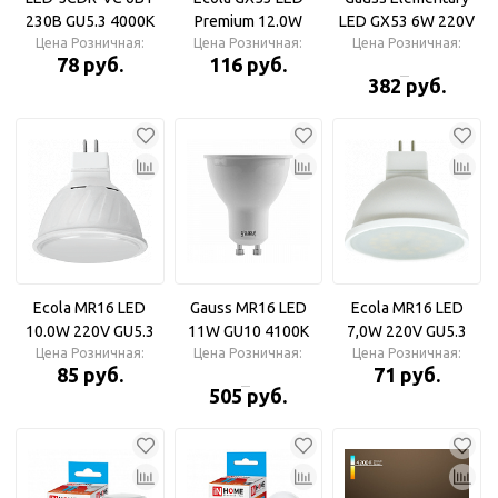
230В GU5.3 4000К
Premium 12.0W
LED GX53 6W 220V
Цена Розничная:
480Лм Лампа
Tablet 220V 4200K
Цена Розничная:
Цена Розничная:
4100K Лампа
78 руб.
116 руб.
светодиодная IN
матовое стекло
светодиодная
382 руб.
HOME
(композит) 27x75
Лампа
светодиодная
Ecola MR16 LED
Gauss MR16 LED
Ecola MR16 LED
10.0W 220V GU5.3
11W GU10 4100К
7,0W 220V GU5.3
4200K матовое
Цена Розничная:
Цена Розничная:
Лампа
4200K (композит)
Цена Розничная:
85 руб.
71 руб.
стекло Лампа
светодиодная
матовое стекло
505 руб.
светодиодная
Лампа
Лампа
светодиодная
светодиодная
Лампа
Ecola MR16 LED
светодиодная
10,0W 220V GU5.3
Ecola MR16 LED