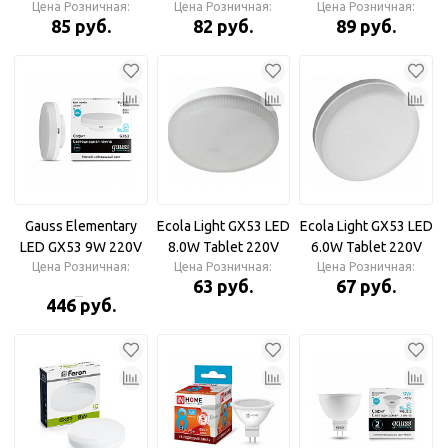
IN HOME Лампа
Цена Розничная:
IN HOME Лампа
Цена Розничная:
IN HOME Лампа
Цена Розничная:
85 руб.
82 руб.
89 руб.
светодиодная
светодиодная
светодиодная
Gauss Elementary
Ecola Light GX53 LED
Ecola Light GX53 LED
LED GX53 9W 220V
8.0W Tablet 220V
6.0W Tablet 220V
Цена Розничная:
4100K Лампа
4200K матовое
Цена Розничная:
4200K матовое
Цена Розничная:
63 руб.
67 руб.
светодиодная
стекло Лампа
стекло Лампа
446 руб.
светодиодная
светодиодная
Лампа
светодиодная
Ecola Light GX53 LED
6,0W Tablet 220V
4200K 27x75
матовая 30000h