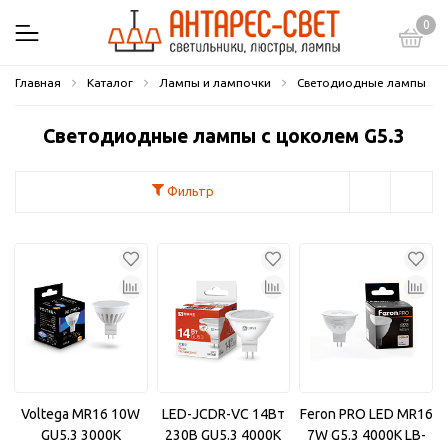
0
Главная
Каталог
Лампы и лампочки
Светодиодные лампы
Светодиодные лампы с цоколем G5.3
Фильтр
Voltega MR16 10W
LED-JCDR-VC 14Вт
Feron PRO LED MR16
GU5.3 3000K
230В GU5.3 4000K
7W G5.3 4000K LB-