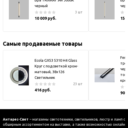
Бра TRIXRAY 9W 3000К
Бра
черный
чер
3 шт
10 009 руб.
15 
Самые продаваемые товары
Fer
Ecola GX53 5310 H4 Glass
тре
Круг с подсветкой хром-
черн
матовый, 38x126
токо
Светильник
кре
23 шт
416 руб.
900
Антарес-Свет
– магазины светотехники, светильников, люстр и ламп с
обширным ассортиментом на выставке, а также возможностью онлайн