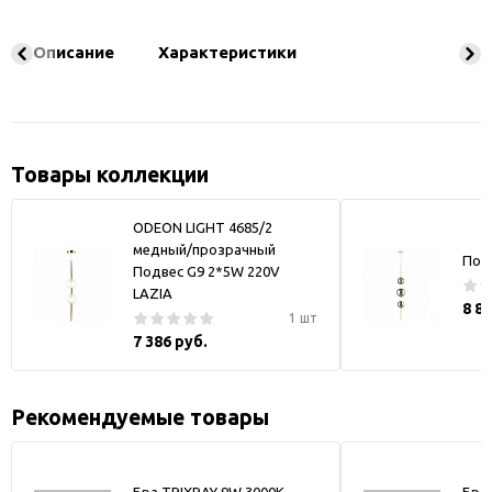
Описание
Характеристики
Товары коллекции
ODEON LIGHT 4685/2
медный/прозрачный
Подв
Подвес G9 2*5W 220V
LAZIA
8 8
1 шт
7 386 руб.
Рекомендуемые товары