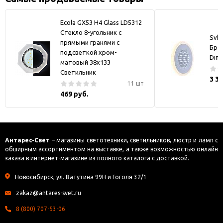
Ecola GX53 H4 Glass LD5312
Стекло 8-угольник с
Svk-
прямыми гранями с
Бра
подсветкой хром-
Dim
матовый 38x133
Светильник
3 3
11 шт
469 руб.
Антарес-Свет
– магазины светотехники, светильников, люстр и ламп с
обширным ассортиментом на выставке, а также возможностью онлайн
заказа в интернет-магазине из полного каталога с доставкой.
Новосибирск, ул. Ватутина 99Н и Гоголя 32/1
zakaz@antares-svet.ru
8 (800) 707-53-06