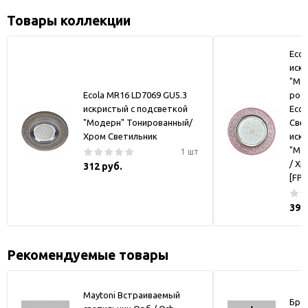
Товары коллекции
Ecol
иск
"Мо
Ecola MR16 LD7069 GU5.3
роз
искристый с подсветкой
Ecol
"Модерн" Тонированный/
Свет
Хром Светильник
иск
"Мо
1 шт
/ Хр
312 руб.
[FP5
392
Рекомендуемые товары
Maytoni Встраиваемый
Бра