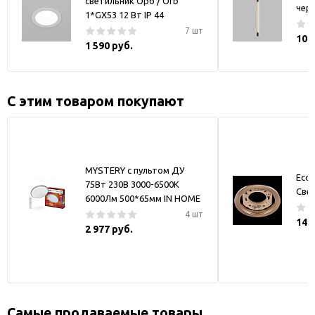
светильник Орб / Orb
чер
1*GX53 12 Вт IP 44
7 шт
10 
1 590 руб.
С этим товаром покупают
MYSTERY с пультом ДУ
Ecol
75Вт 230В 3000-6500K
Све
6000Лм 500*65мм IN HOME
4 шт
149
2 977 руб.
Самые продаваемые товары