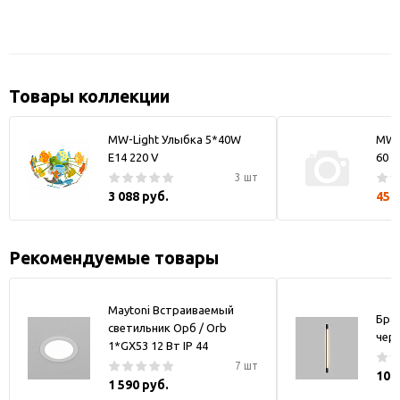
Товары коллекции
MW-Light Улыбка 5*40W
MW-
E14 220 V
60 x
3 шт
3 088 руб.
450
Рекомендуемые товары
Maytoni Встраиваемый
Бра
светильник Орб / Orb
чер
1*GX53 12 Вт IP 44
7 шт
10 
1 590 руб.