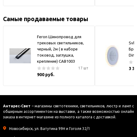
Самые продаваемые товары
Feron Шинопровод для
трековых светильников,
Svk-
черный, 2м ( в наборе
Бра
токовод, заглушка,
Dim
крепление) CAB1003
17 шт
3 3
900 руб.
Антарес-Свет
– магазины светотехники, светильников, люстр и ламп с
обширным ассортиментом на выставке, а также возможностью онлайн
заказа в интернет-магазине из полного каталога с доставкой.
Новосибирск, ул. Ватутина 99Н и Гоголя 32/1