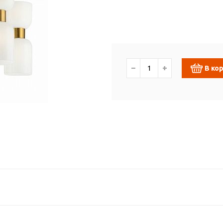
−
+
В ко