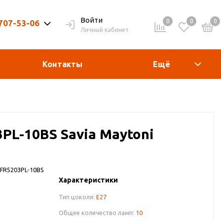
Войти
0
0
0
 707-53-06
Личный кабинет
9-20ч. | Вых. 9-19ч.
Контакты
Ещё
PL-10BS Savia Maytoni
FR5203PL-10BS
Характеристики
Тип цоколя:
E27
Общее количество ламп:
10