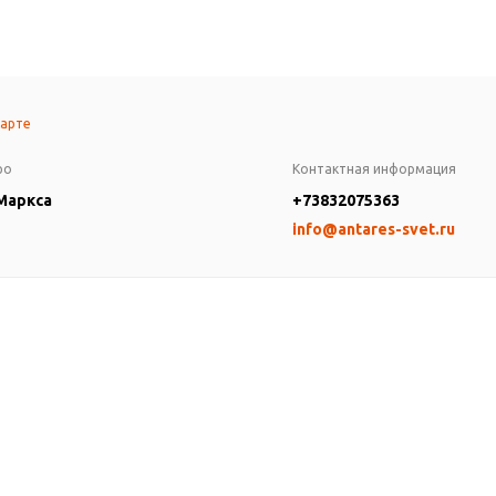
карте
ро
Контактная информация
 Маркса
+73832075363
info@antares-svet.ru