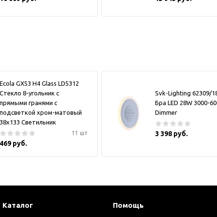
Ecola GX53 H4 Glass LD5312
Стекло 8-угольник с
Svk-Lighting 62309/
прямыми гранями с
Бра LED 28W 3000-6
подсветкой хром-матовый
Dimmer
38x133 Светильник
11 шт
3 398 руб.
469 руб.
Каталог
Помощь