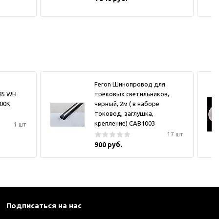
Feron Шинопровод для
185 WH
трековых светильников,
000K
черный, 2м ( в наборе
токовод, заглушка,
крепление) CAB1003
1 шт
17 шт
900 руб.
Подписаться на нас