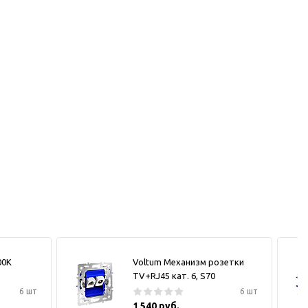
00К
Voltum Механизм розетки
TV+RJ45 кат. 6, S70
6 шт
6 шт
1 540 руб.