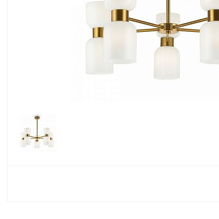
Споты
Настольные лампы
Торшеры
Светодиодные ленты
Электрика
Прожекторы
Ночники
Гирлянды
Комплектующие