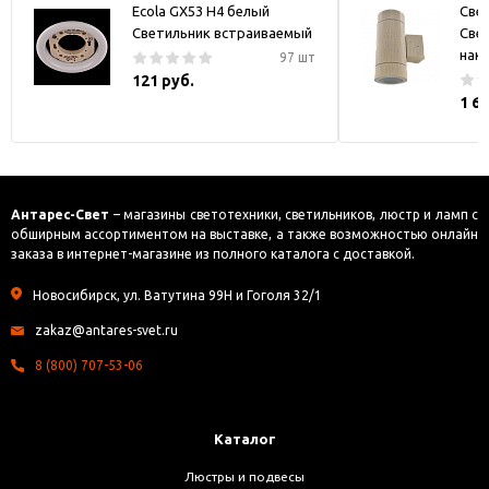
Ecola GX53 H4 белый
Све
Светильник встраиваемый
Све
нак
97 шт
121 руб.
1 6
Антарес-Свет
– магазины светотехники, светильников, люстр и ламп с
обширным ассортиментом на выставке, а также возможностью онлайн
заказа в интернет-магазине из полного каталога с доставкой.
Новосибирск, ул. Ватутина 99Н и Гоголя 32/1
zakaz@antares-svet.ru
8 (800) 707-53-06
Каталог
Люстры и подвесы