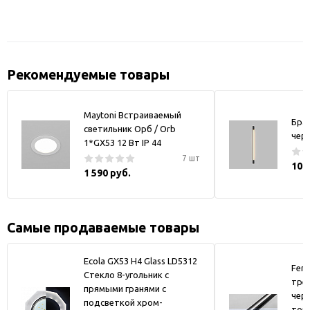
Рекомендуемые товары
Maytoni Встраиваемый
Бра
светильник Орб / Orb
чер
1*GX53 12 Вт IP 44
7 шт
10 
1 590 руб.
Самые продаваемые товары
Ecola GX53 H4 Glass LD5312
Fer
Стекло 8-угольник с
тре
прямыми гранями с
черн
подсветкой хром-
токо