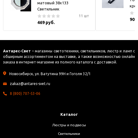
матовый 38x133
кре
Светильник
11 шт
900
469 руб.
Антарес-Свет
– магазины светотехники, светильников, люстр и ламп с
обширным ассортиментом на выставке, а также возможностью онлайн
заказа в интернет-магазине из полного каталога с доставкой.
Новосибирск, ул. Ватутина 99Н и Гоголя 32/1
zakaz@antares-svet.ru
8 (800) 707-53-06
Каталог
Люстры и подвесы
Светильники