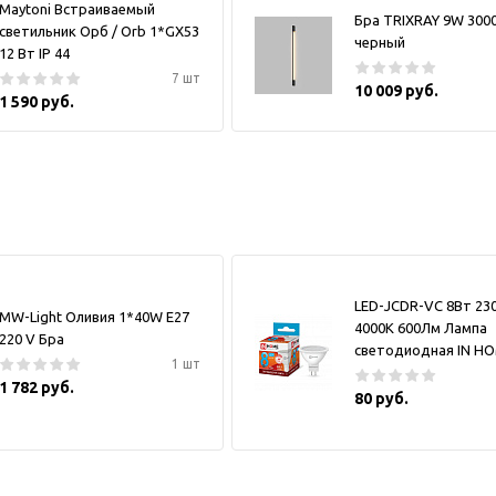
Maytoni Встраиваемый
Бра TRIXRAY 9W 300
светильник Орб / Orb 1*GX53
черный
12 Вт IP 44
7 шт
10 009 руб.
1 590 руб.
LED-JCDR-VC 8Вт 23
MW-Light Оливия 1*40W E27
4000К 600Лм Лампа
220 V Бра
светодиодная IN H
1 шт
1 782 руб.
80 руб.