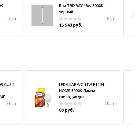
0К
Бра TRIXRAY 18W 3000К
черный
3 шт
6 шт
15 943 руб.
0В GU5.3
LED-ШАР-VC 11W Е14 IN
HOME 3000К Лампа
OME
светодиодная
59 шт
28 шт
83 руб.