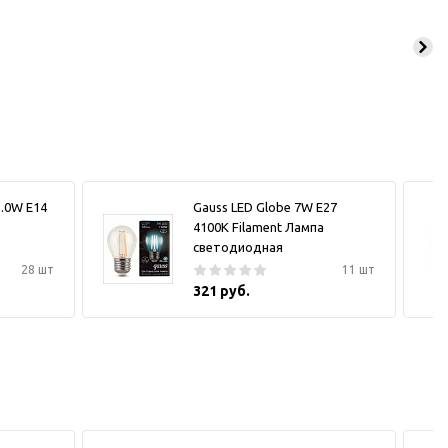
2.0W E14
Gauss LED Globe 7W E27
4100K Filament Лампа
светодиодная
28 шт
11 шт
321 руб.