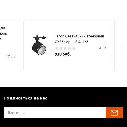
для
ков,
Feron Светильник трековый
е
GX53 черный AL163
34 шт
930 руб.
17 шт
Подписаться на нас