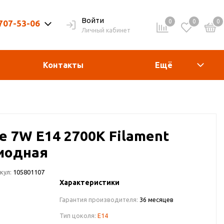
Войти
0
0
0
 707-53-06
Личный кабинет
9-20ч. | Вых. 9-19ч.
Контакты
Ещё
e 7W E14 2700K Filament
иодная
кул:
105801107
Характеристики
Гарантия производителя:
36 месяцев
Тип цоколя:
E14