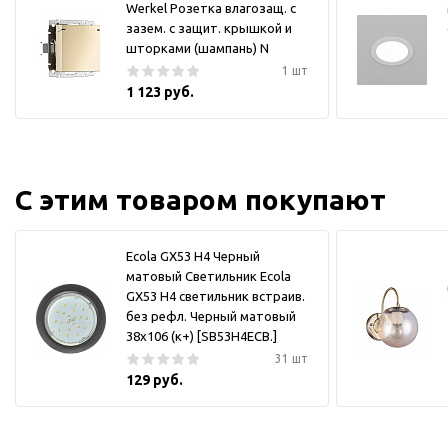
Werkel Розетка влагозащ. с
зазем. с защит. крышкой и
шторками (шампань) N
1 шт
1 123 руб.
С этим товаром покупают
Ecola GX53 H4 Черный
матовый Светильник Ecola
GX53 H4 светильник встраив.
без рефл. Черный матовый
38x106 (к+) [SB53H4ECB.]
31 шт
129 руб.