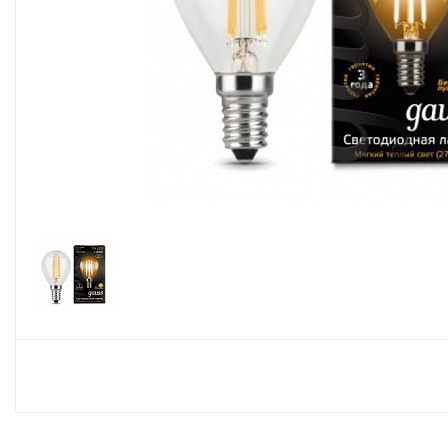
Споты
Настольные лампы
Торшеры
Светодиодные ленты
Электрика
Прожекторы
Ночники
Гирлянды
Комплектующие