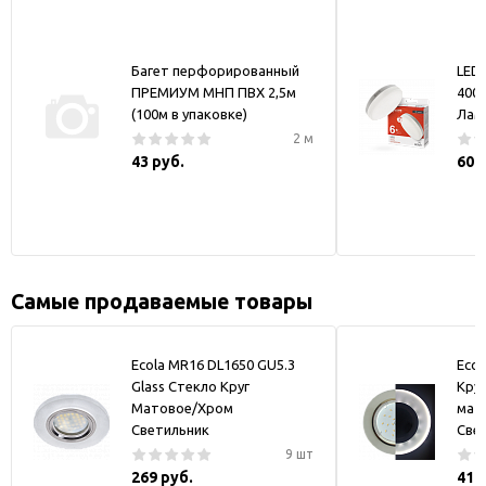
Багет перфорированный
LED
ПРЕМИУМ МНП ПВХ 2,5м
400
(100м в упаковке)
Лам
2 м
43 руб.
60 
Самые продаваемые товары
Ecola MR16 DL1650 GU5.3
Ecol
Glass Стекло Круг
Круг
Матовое/Хром
мат
Светильник
Све
9 шт
269 руб.
416