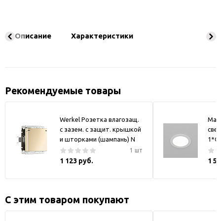
Описание
Характеристики
Рекомендуемые товары
Werkel Розетка влагозащ.
May
с зазем. с защит. крышкой
свет
и шторками (шампань) N
1*GX
1 шт
1 123 руб.
1 5
С этим товаром покупают