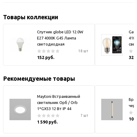
Товары коллекции
Спутник globe LED 12.0W
Gaus
E27 4000K G45 Лампа
4100
светодиодная
све
18 шт
152 руб.
321
Рекомендуемые товары
Maytoni Встраиваемый
Бра
светильник Орб / Orb
чер
1*GX53 12 Вт IP 44
7 шт
10 
1 590 руб.