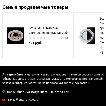
Самые продаваемые товары
Ecol
Стек
Ecola GX53 H4 белый
пря
Светильник встраиваемый
под
мат
97 шт
Све
121 руб.
469
Антарес-Свет
– магазины светотехники, светильников, люстр и ламп с
обширным ассортиментом на выставке, а также возможностью онлайн
заказа в интернет-магазине из полного каталога с доставкой.
Новосибирск, ул. Ватутина 99Н и Гоголя 32/1
zakaz@antares-svet.ru