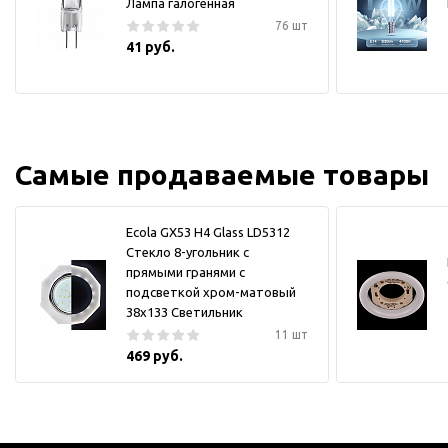
Лампа галогенная
76 шт
41 руб.
Самые продаваемые товары
Ecola GX53 H4 Glass LD5312
Стекло 8-угольник с
прямыми гранями с
подсветкой хром-матовый
38x133 Светильник
11 шт
469 руб.