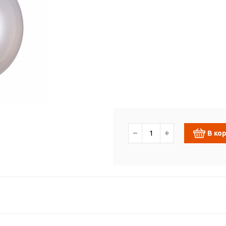
−
+
В ко