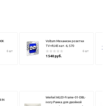
00К
Voltum Механизм розетки
TV+RJ45 кат. 6, S70
6 шт
6 шт
1 540 руб.
Werkel WL03-Frame-01-DBL-
 IN
ivory Рамка для двойной