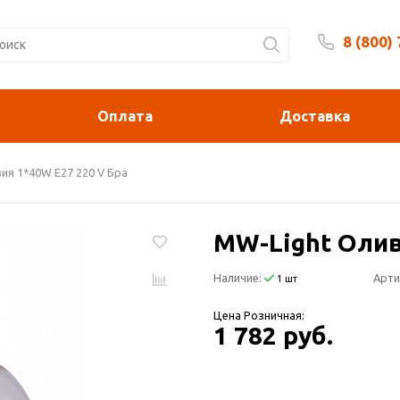
8 (800)
Будни 
Оплата
Доставка
ия 1*40W E27 220 V Бра
MW-Light Олив
Наличие:
Арти
1 шт
Цена Розничная:
1 782 руб.