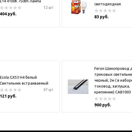
E14 4100K 750lm Лампа
светодиодная
12 шт
404 руб.
83 руб.
Feron Шинопровод 
трековых светильни
Ecola GX53 H4 белый
черный, 2м ( в набор
Светильник встраиваемый
токовод, заглушка,
97 шт
крепление) CAB1003
121 руб.
900 руб.