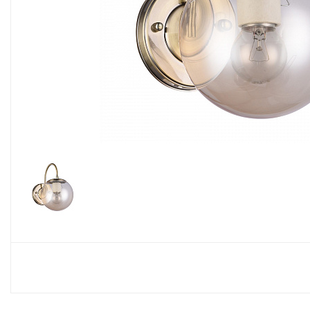
Споты
Настольные лампы
Торшеры
Светодиодные ленты
Электрика
Прожекторы
Ночники
Гирлянды
Комплектующие