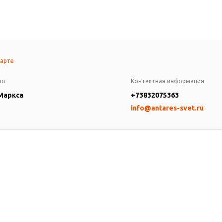
карте
ро
Контактная информация
 Маркса
+73832075363
info@antares-svet.ru