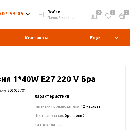
Войти
0
0
0
 707-53-06
Личный кабинет
9-20ч. | Вых. 9-19ч.
Контакты
Ещё
ия 1*40W E27 220 V Бра
кул:
306023701
Характеристики
Гарантия производителя:
12 месяцев
Цвет основания:
бронзовый
Тип цоколя:
E27