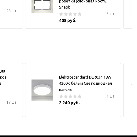
розетки (слоновая кость)
Snabb
28 шт
3 шт
408 руб.
для
ков,
Elektrostandard DLR034 18W
е
4200K белый Светодиодная
панель
1 шт
17 шт
2 240 руб.