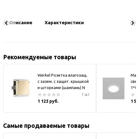
Описание
Характеристики
Рекомендуемые товары
Werkel Розетка влагозащ.
May
с зазем. с защит. крышкой
свет
и шторками (шампань) N
1*GX
1 шт
1 123 руб.
1 5
Самые продаваемые товары