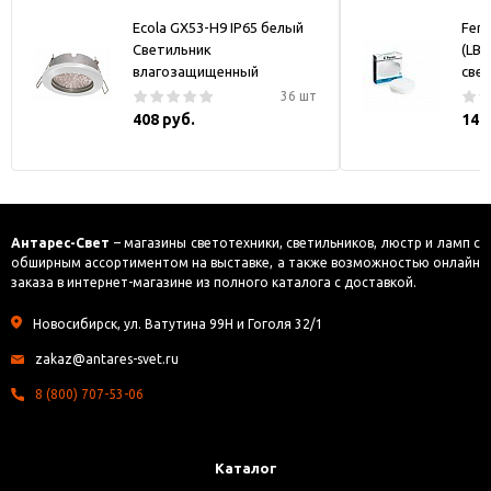
Ecola GX53-H9 IP65 белый
Fero
Светильник
(LB-
влагозащищенный
све
36 шт
408 руб.
144
Антарес-Свет
– магазины светотехники, светильников, люстр и ламп с
обширным ассортиментом на выставке, а также возможностью онлайн
заказа в интернет-магазине из полного каталога с доставкой.
Новосибирск, ул. Ватутина 99Н и Гоголя 32/1
zakaz@antares-svet.ru
8 (800) 707-53-06
Каталог