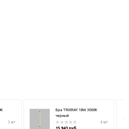
0К
Бра TRIXRAY 18W 3000К
черный
3 шт
6 шт
15 943 руб.