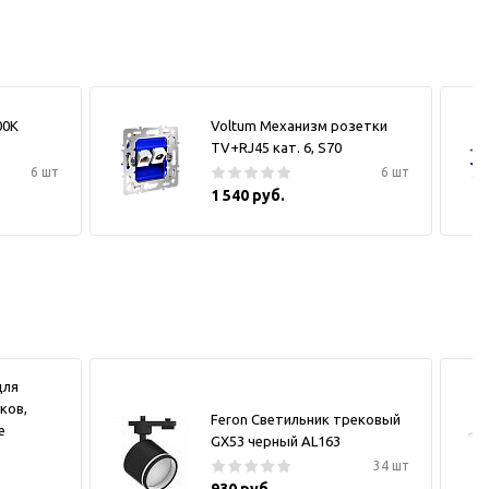
00К
Voltum Механизм розетки
TV+RJ45 кат. 6, S70
6 шт
6 шт
1 540 руб.
для
ков,
Feron Светильник трековый
е
GX53 черный AL163
34 шт
930 руб.