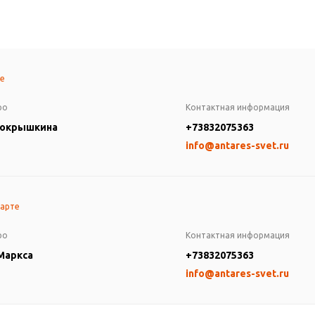
те
ро
Контактная информация
Покрышкина
+73832075363
info@antares-svet.ru
карте
ро
Контактная информация
 Маркса
+73832075363
info@antares-svet.ru