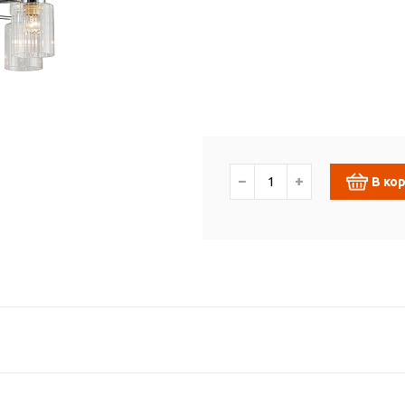
−
+
В ко