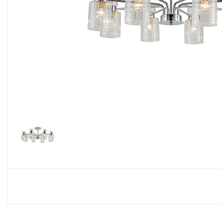
Споты
Настольные лампы
Торшеры
Светодиодные ленты
Электрика
Прожекторы
Ночники
Гирлянды
Комплектующие