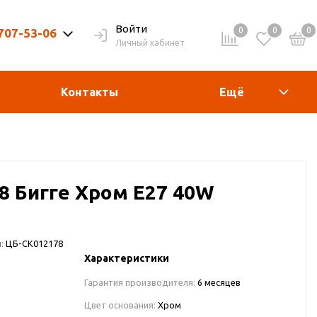
Войти
0
0
0
 707-53-06
Личный кабинет
9-20ч. | Вых. 9-19ч.
Контакты
Ещё
/8 Бигге Хром Е27 40W
:
ЦБ-СК012178
Характеристики
Гарантия производителя:
6 месяцев
Цвет основания:
Хром