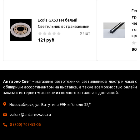
Fer
тре
Ecola GX53 H4 белый
черн
Светильник встраиваемый
токо
97 шт
кре
121 руб.
900
Антарес-Свет
– магазины светотехники, светильников, люстр и ламп с
обширным ассортиментом на выставке, а также возможностью онлайн
заказа в интернет-магазине из полного каталога с доставкой.
Новосибирск, ул. Ватутина 99Н и Гоголя 32/1
zakaz@antares-svet.ru
8 (800) 707-53-06