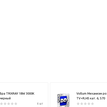
Бра TRIXRAY 18W 3000К
Voltum Механизм ро
черный
TV+RJ45 кат. 6, S70
6 шт