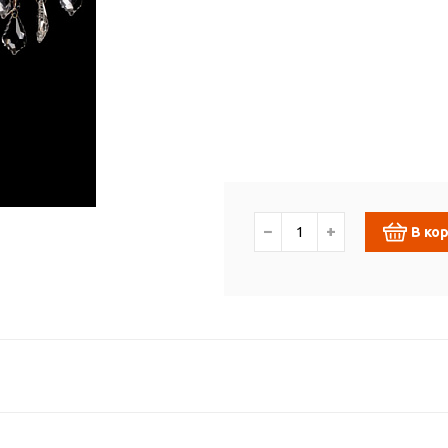
−
+
В ко