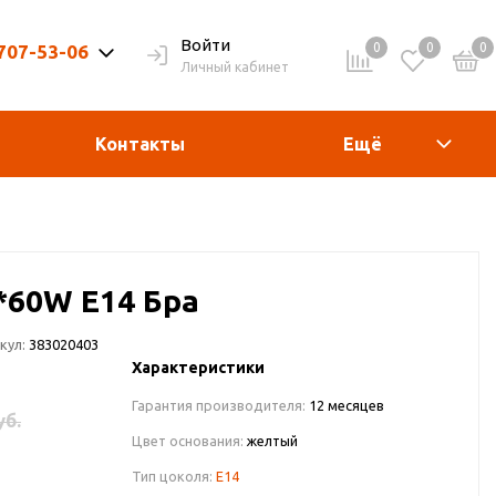
Войти
0
0
0
 707-53-06
Личный кабинет
9-20ч. | Вых. 9-19ч.
Контакты
Ещё
3*60W E14 Бра
кул:
383020403
Характеристики
Гарантия производителя:
12 месяцев
уб.
Цвет основания:
желтый
Тип цоколя:
E14