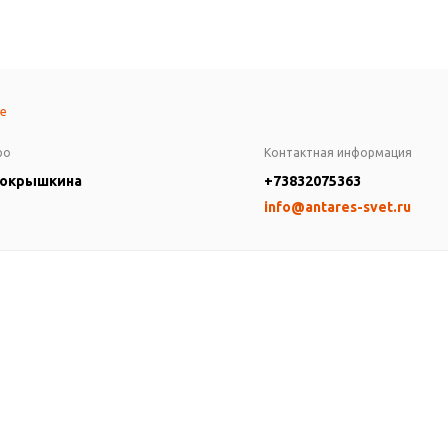
те
ро
Контактная информация
Покрышкина
+73832075363
info@antares-svet.ru