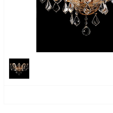
Споты
Настольные лампы
Торшеры
Светодиодные ленты
Электрика
Прожекторы
Ночники
Гирлянды
Комплектующие