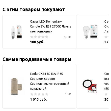
С этим товаром покупают
Gauss LED Elementary
Gaus
Candle 8W E27 2700K Лампа
Glob
светодиодная
Лам
23 шт
188 руб.
279
Самые продаваемые товары
Ecola GX53 8013A IP65
Све
Светлое дерево
вст
Светильник интерьерный
черн
накладной
(90)
1 шт
1 613 руб.
200