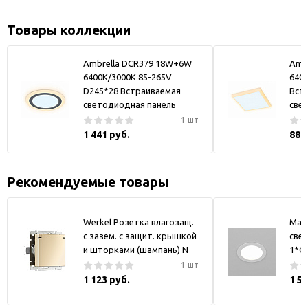
Товары коллекции
Ambrella DCR379 18W+6W
Amb
6400K/3000K 85-265V
640
D245*28 Встраиваемая
Вст
светодиодная панель
све
1 шт
1 441 руб.
887
Рекомендуемые товары
Werkel Розетка влагозащ.
May
с зазем. с защит. крышкой
свет
и шторками (шампань) N
1*GX
1 шт
1 123 руб.
1 5