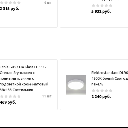
6 шт
2 315 руб.
5 932 руб.
Ecola GX53 H4 Glass LD5312
Стекло 8-угольник с
Elektrostandard DLR
прямыми гранями с
4200K белый Свето
подсветкой хром-матовый
панель
38x133 Светильник
11 шт
2 240 руб.
469 руб.