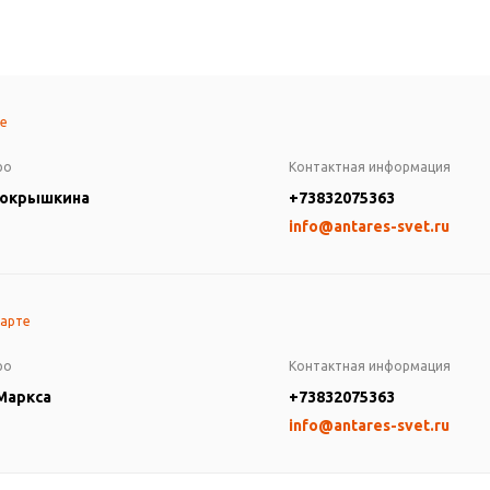
те
ро
Контактная информация
Покрышкина
+73832075363
info@antares-svet.ru
карте
ро
Контактная информация
 Маркса
+73832075363
info@antares-svet.ru