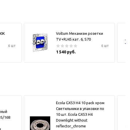
00К
Voltum Механизм розетки
TV+RJ45 кат. 6, S70
6 шт
6 шт
1 540 руб.
Ecola GX53 H4 10 pack хром
Светильники в упаковке по
ьный
10 шт. Ecola GX53 H4
5/168
Downlight without
reflector_chrome
а