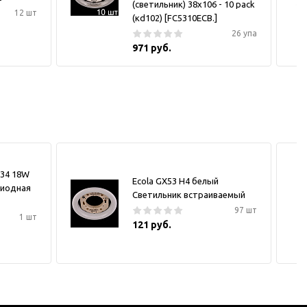
(светильник) 38x106 - 10 pack
12 шт
(кd102) [FC5310ECB.]
26 упа
971 руб.
034 18W
Ecola GX53 H4 белый
диодная
Светильник встраиваемый
97 шт
1 шт
121 руб.