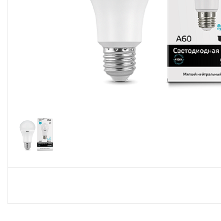
Споты
Настольные лампы
Торшеры
Светодиодные ленты
Электрика
Прожекторы
Ночники
Гирлянды
Комплектующие