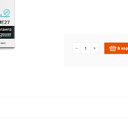
−
+
В ко