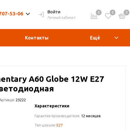
Войти
0
0
0
 707-53-06
Личный кабинет
9-20ч. | Вых. 9-19ч.
Контакты
Ещё
mentary A60 Globe 12W E27
светодиодная
Артикул:
23222
Характеристики
Гарантия производителя:
12 месяцев
Тип цоколя:
E27