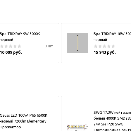
Бра TRIXRAY 9W 3000К
Бра TRIXRAY 18W 30
черный
черный
3 шт
10 009 руб.
15 943 руб.
SWG 17,3W нейтрал
Gauss LED 100W IP65 6500К
белый 4000K SMD283
черный 7200lm Elementary
24V 5м IP20 SWG
Прожектор
Светодиодная лент