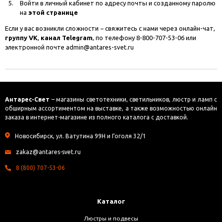
Войти в личный кабинет по адресу почты и созданному паролю
на
этой странице
Если у вас возникли сложности − свяжитесь с нами через онлайн-чат,
группу VK
,
канал Telegram
, по телефону 8-800-707-53-06 или
электронной почте
admin@antares-svet.ru
Антарес-Свет
– магазины светотехники, светильников, люстр и ламп с
обширным ассортиментом на выставке, а также возможностью онлайн
заказа в интернет-магазине из полного каталога с доставкой.
Новосибирск, ул. Ватутина 99Н и Гоголя 32/1
zakaz@antares-svet.ru
8 (800) 707-53-06
Каталог
Люстры и подвесы