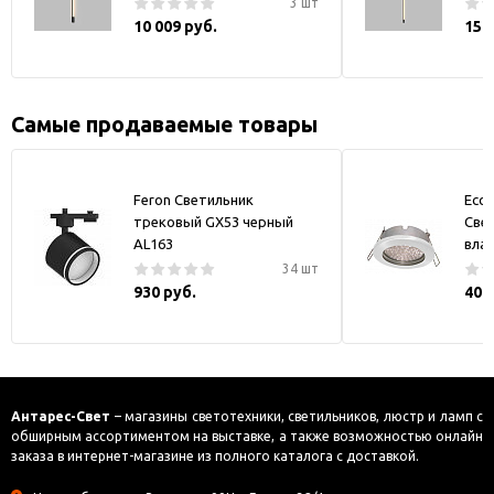
3 шт
10 009 руб.
15 
Самые продаваемые товары
Feron Светильник
Ecol
трековый GX53 черный
Све
AL163
вла
34 шт
930 руб.
408
Антарес-Свет
– магазины светотехники, светильников, люстр и ламп с
обширным ассортиментом на выставке, а также возможностью онлайн
заказа в интернет-магазине из полного каталога с доставкой.