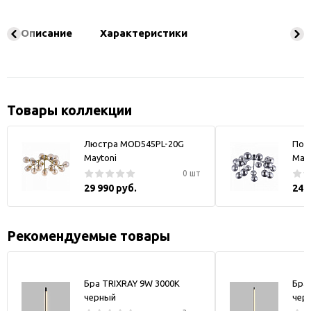
Описание
Характеристики
Товары коллекции
Люстра MOD545PL-20G
Под
Maytoni
Mayt
0 шт
29 990 руб.
24 
Рекомендуемые товары
Бра TRIXRAY 9W 3000К
Бра
черный
чер