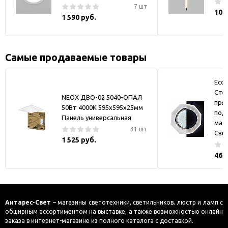
7 шт
10 
1 590 руб.
Самые продаваемые товары
Ecol
Стек
NEOX ДВО-02 5040-ОПАЛ
пря
50Вт 4000К 595х595х25мм
под
Панель универсальная
мат
31 шт
Све
1 525 руб.
469
Антарес-Свет
– магазины светотехники, светильников, люстр и ламп с
обширным ассортиментом на выставке, а также возможностью онлайн
заказа в интернет-магазине из полного каталога с доставкой.