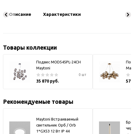
Описание
Характеристики
Товары коллекции
Подвес MOD545PL-24CH
Под
Maytoni
Mayt
0 шт
35 870 руб.
57 
Рекомендуемые товары
Maytoni Встраиваемый
Бра
светильник Орб / Orb
чер
1*GX53 12 Вт IP 44