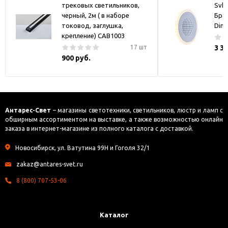
трековых светильников,
Svk-
черный, 2м ( в наборе
Бра
токовод, заглушка,
Dim
крепление) CAB1003
17 шт
3 3
900 руб.
Антарес-Свет
– магазины светотехники, светильников, люстр и ламп с
обширным ассортиментом на выставке, а также возможностью онлайн
заказа в интернет-магазине из полного каталога с доставкой.
Новосибирск, ул. Ватутина 99Н и Гоголя 32/1
zakaz@antares-svet.ru
8 (800) 707-53-06
Каталог