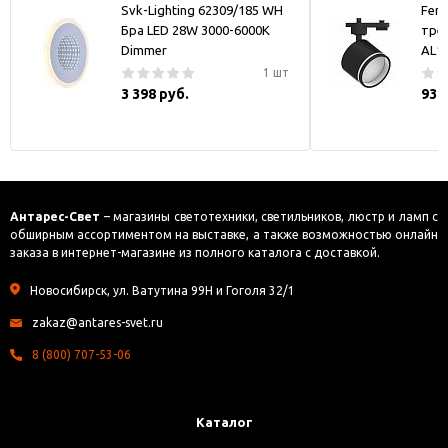
Svk-Lighting 62309/185 WH
Fer
Бра LED 28W 3000-6000K
тре
Dimmer
AL1
1 шт
3 398 руб.
930
Антарес-Свет
– магазины светотехники, светильников, люстр и ламп с
обширным ассортиментом на выставке, а также возможностью онлайн
заказа в интернет-магазине из полного каталога с доставкой.
Новосибирск, ул. Ватутина 99Н и Гоголя 32/1
zakaz@antares-svet.ru
8 (800) 707-53-06
Каталог