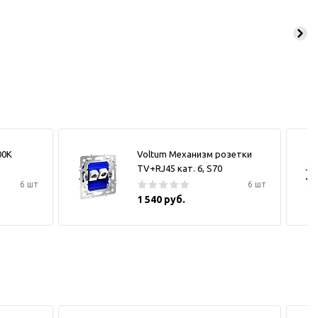
00К
Voltum Механизм розетки
TV+RJ45 кат. 6, S70
6 шт
6 шт
1 540 руб.