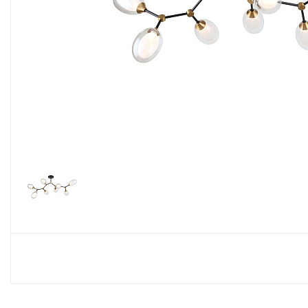
Споты
Настольные лампы
Торшеры
Светодиодные ленты
Электрика
Прожекторы
Ночники
Гирлянды
Комплектующие