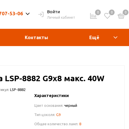
Войти
0
0
0
 707-53-06
Личный кабинет
9-20ч. | Вых. 9-19ч.
Контакты
Ещё
а LSP-8882 G9x8 макс. 40W
икул:
LSP-8882
Характеристики
Цвет основания:
черный
Тип цоколя:
G9
Общее количество ламп:
8