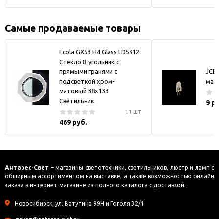
Самые продаваемые товары
Ecola GX53 H4 Glass LD5312
Стекло 8-угольник с
прямыми гранями с
JCD
подсветкой хром-
мат
матовый 38x133
Светильник
9 р
11 шт
469 руб.
Антарес-Свет
– магазины светотехники, светильников, люстр и ламп с
обширным ассортиментом на выставке, а также возможностью онлайн
заказа в интернет-магазине из полного каталога с доставкой.
Новосибирск, ул. Ватутина 99Н и Гоголя 32/1