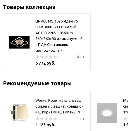
Товары коллекции
LINVEL MS 1026 Иден 76-
88W 3000-6000К Белый
AC180-220V 10560Lm
560х560х90 диммируемый
с ПДУ Светильник
светодиодный
4 шт
6 772 руб.
Рекомендуемые товары
Werkel Розетка влагозащ.
May
с зазем. с защит. крышкой
свет
и шторками (шампань) N
1*GX
1 шт
1 123 руб.
1 5