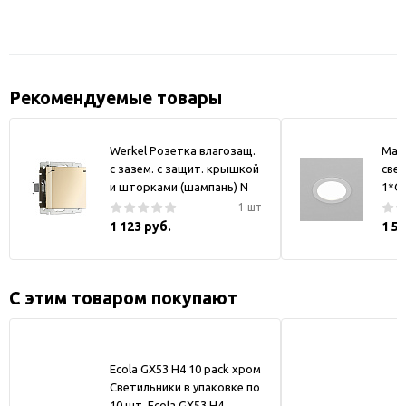
Рекомендуемые товары
Werkel Розетка влагозащ.
May
с зазем. с защит. крышкой
свет
и шторками (шампань) N
1*GX
1 шт
1 123 руб.
1 5
С этим товаром покупают
Ecola GX53 H4 10 pack хром
Светильники в упаковке по
10 шт. Ecola GX53 H4