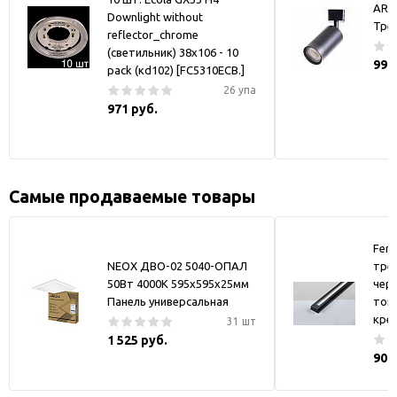
ART
Downlight without
Тре
reflector_chrome
(светильник) 38x106 - 10
990
pack (кd102) [FC5310ECB.]
26 упа
971 руб.
Самые продаваемые товары
Fer
NEOX ДВО-02 5040-ОПАЛ
тре
50Вт 4000К 595х595х25мм
черн
Панель универсальная
токо
кре
31 шт
1 525 руб.
900