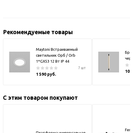
Рекомендуемые товары
Maytoni Встраиваемый
Бра
светильник Орб / Orb
чер
1*GX53 12 Вт IP 44
7 шт
10 
1 590 руб.
С этим товаром покупают
Fer
Платформа универсальная