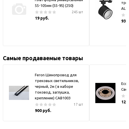
тре
55-105мм (55-95) (250)
AL1
245 шт
19 руб.
930
Самые продаваемые товары
Feron Шинопровод для
трековых светильников,
Ecol
черный, 2м ( в наборе
Све
токовод, заглушка,
крепление) CAB1003
121
17 шт
900 руб.