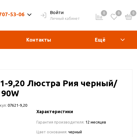
Войти
0
0
0
 707-53-06
Личный кабинет
9-20ч. | Вых. 9-19ч.
Контакты
Ещё
21-9,20 Люстра Рия черный/
 90W
кул:
07621-9,20
Характеристики
Гарантия производителя:
12 месяцев
Цвет основания:
черный