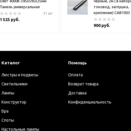
50Вт 4000К 595х595х25мм
черный, 2м ( в набор
Панель универсальная
токовод, заглушка,
крепление) CAB1003
31 шт
1 525 руб.
900 руб.
Каталог
Помощь
Люстры и подвесы
Оплата
Светильники
Возврат товара
Лампы
Доставка
Конструктор
Конфиденциальность
Бра
Споты
Настольные лампы