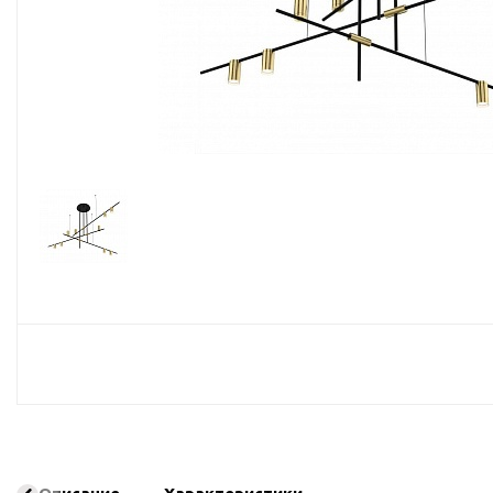
Споты
Настольные лампы
Торшеры
Светодиодные ленты
Электрика
Прожекторы
Ночники
Гирлянды
Комплектующие