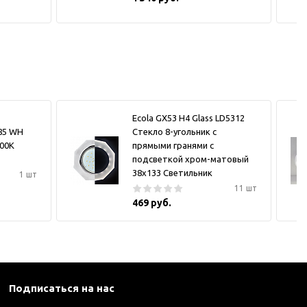
Ecola GX53 H4 Glass LD5312
185 WH
Стекло 8-угольник с
000K
прямыми гранями с
подсветкой хром-матовый
38x133 Светильник
1 шт
11 шт
469 руб.
Подписаться на нас