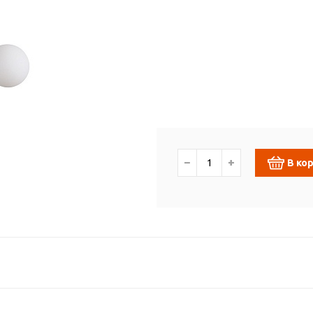
−
+
В ко