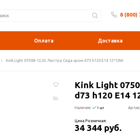
8 (800)
Будни 
Оплата
Доставка
Kink Light 07508-12,02 Люстра Сида хром d73 h120 E14 12*10W
Kink Light 075
d73 h120 E14 
Наличие:
Артик
1 шт
Цена Розничная:
34 344 руб.