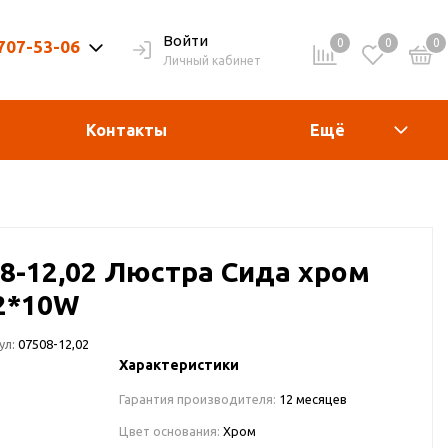
Войти
0
0
0
 707-53-06
Личный кабинет
9-20ч. | Вых. 9-19ч.
Контакты
Ещё
08-12,02 Люстра Сида хром
12*10W
ул:
07508-12,02
Характеристики
Гарантия производителя:
12 месяцев
Цвет основания:
Хром