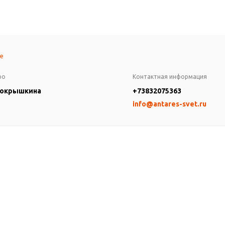
те
ро
Контактная информация
Покрышкина
+73832075363
info@antares-svet.ru