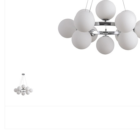
Споты
Настольные лампы
Торшеры
Светодиодные ленты
Электрика
Прожекторы
Ночники
Гирлянды
Комплектующие