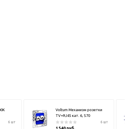
00К
Voltum Механизм розетки
TV+RJ45 кат. 6, S70
6 шт
6 шт
1 540 руб.