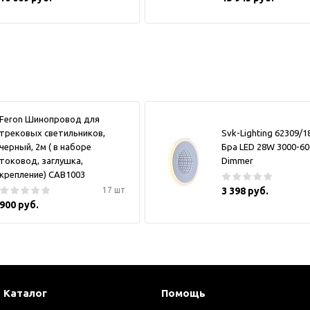
Feron Шинопровод для
трековых светильников,
Svk-Lighting 62309/
черный, 2м ( в наборе
Бра LED 28W 3000-6
токовод, заглушка,
Dimmer
крепление) CAB1003
17 шт
3 398 руб.
900 руб.
Каталог
Помощь