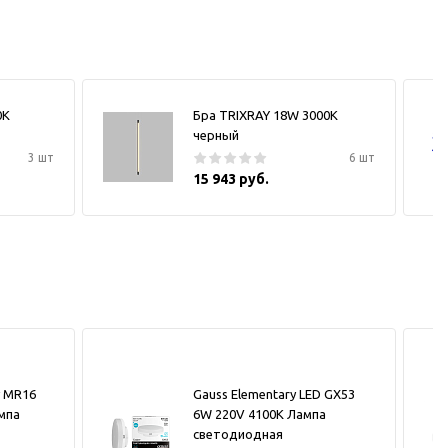
0К
Бра TRIXRAY 18W 3000К
черный
3 шт
6 шт
15 943 руб.
y MR16
Gauss Elementary LED GX53
мпа
6W 220V 4100K Лампа
светодиодная