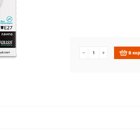
−
+
В ко