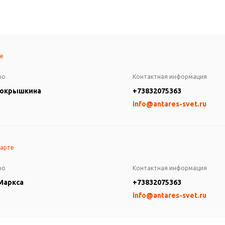
те
ро
Контактная информация
Покрышкина
+73832075363
info@antares-svet.ru
карте
ро
Контактная информация
 Маркса
+73832075363
info@antares-svet.ru