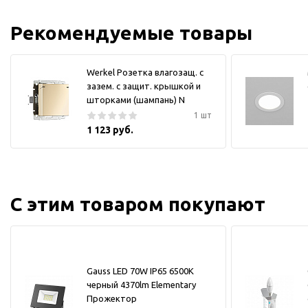
Рекомендуемые товары
Werkel Розетка влагозащ. с
зазем. с защит. крышкой и
шторками (шампань) N
1 шт
1 123 руб.
С этим товаром покупают
Gauss LED 70W IP65 6500К
черный 4370lm Elementary
Прожектор