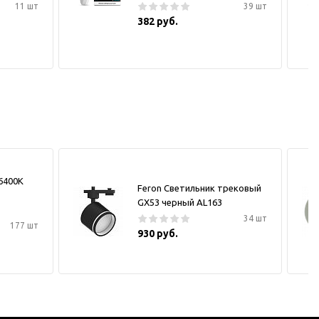
11 шт
39 шт
382 руб.
6400K
Feron Светильник трековый
GX53 черный AL163
34 шт
177 шт
930 руб.