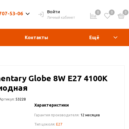
Войти
0
0
0
 707-53-06
Личный кабинет
9-20ч. | Вых. 9-19ч.
Контакты
Ещё
mentary Globe 8W E27 4100K
иодная
Артикул:
53228
Характеристики
Гарантия производителя:
12 месяцев
Тип цоколя:
E27