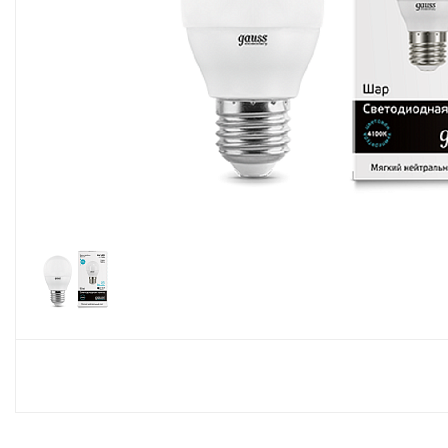
Споты
Настольные лампы
Торшеры
Светодиодные ленты
Электрика
Прожекторы
Ночники
Гирлянды
Комплектующие