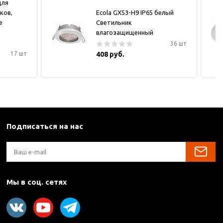
для
ков,
Ecola GX53-H9 IP65 белый
е
Светильник
влагозащищенный
36 шт
17 шт
408 руб.
Подписаться на нас
Мы в соц. сетях