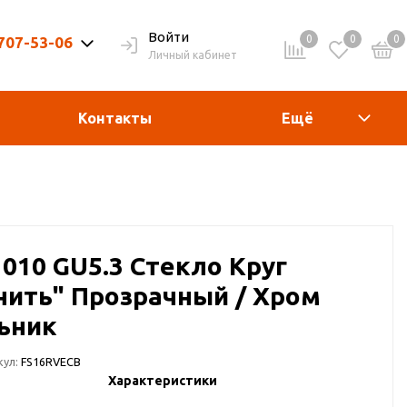
Войти
0
0
0
 707-53-06
Личный кабинет
9-20ч. | Вых. 9-19ч.
Контакты
Ещё
1010 GU5.3 Стекло Круг
нить" Прозрачный / Хром
ьник
кул:
FS16RVECB
Характеристики