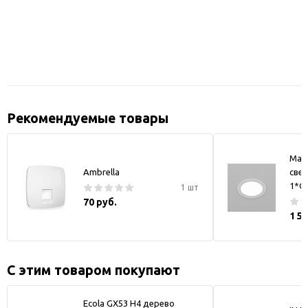
Рекомендуемые товары
May
Ambrella
свет
1*GX
1 шт
70 руб.
1 5
С этим товаром покупают
Ecola GX53 H4 дерево