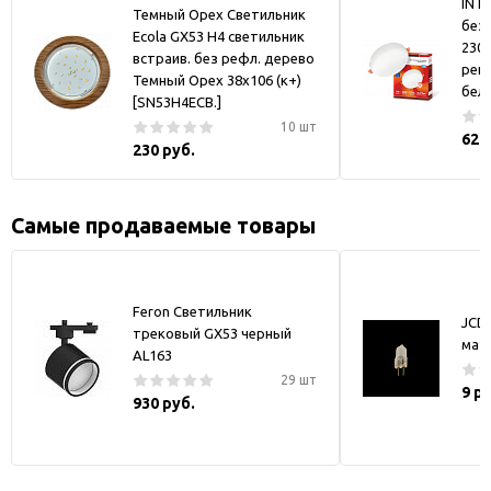
IN 
Темный Орех Светильник
без
Ecola GX53 H4 светильник
230В
встраив. без рефл. дерево
рег.
Темный Орех 38x106 (к+)
бела
[SN53H4ECB.]
10 шт
628
230 руб.
Самые продаваемые товары
Feron Светильник
JCD
трековый GX53 черный
мат
AL163
29 шт
9 р
930 руб.