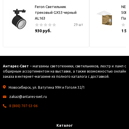
Feron Светильник
NEO
трековый GX53 черный
50В
AL163
Пан
29 шт
930 руб.
1 5
Антарес-Свет
– магазины светотехники, светильников, люстр и ламп с
обширным ассортиментом на выставке, а также возможностью онлайн
заказа в интернет-магазине из полного каталога с доставкой.
Новосибирск, ул. Ватутина 99Н и Гоголя 32/1
zakaz@antares-svet.ru
8 (800) 707-53-06
Каталог