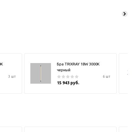
0К
Бра TRIXRAY 18W 3000К
черный
3 шт
6 шт
15 943 руб.