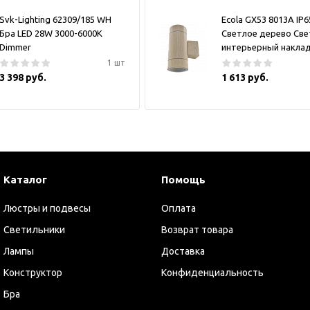
Svk-Lighting 62309/185 WH
Ecola GX53 8013A IP6
Бра LED 28W 3000-6000K
Светлое дерево Све
Dimmer
интерьерный накла
1 шт
3 398 руб.
1 613 руб.
Каталог
Помощь
Люстры и подвесы
Оплата
Светильники
Возврат товара
Лампы
Доставка
Конструктор
Конфиденциальность
Бра