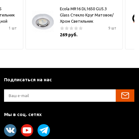
5
Ecola MR16 DL1650 GU5.3
тильник
Glass Стекло Круг Матовое/
дной
Хром Светильник
1 шт
9 шт
269 руб.
Подписаться на нас
Мы в соц. сетях