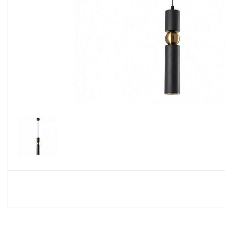
Споты
Настольные лампы
Торшеры
Светодиодные ленты
Электрика
Прожекторы
Ночники
Гирлянды
Комплектующие