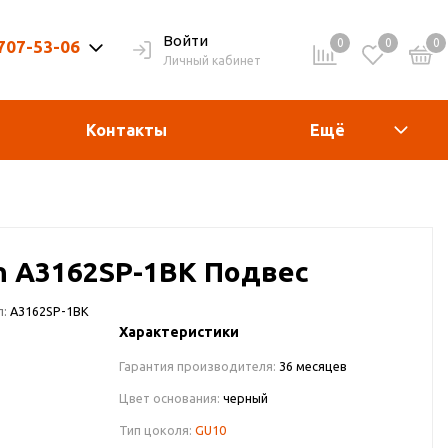
Войти
0
0
0
 707-53-06
Личный кабинет
9-20ч. | Вых. 9-19ч.
Контакты
Ещё
n A3162SP-1BK Подвес
л:
A3162SP-1BK
Характеристики
Гарантия производителя:
36 месяцев
Цвет основания:
черный
Тип цоколя:
GU10