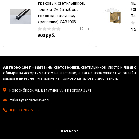
трековых светильников,
NEO
черный, 2м ( в наборе
50В
токовод, заглушка,
Пан
крепление) CAB1003
17 шт
1 5
900 руб.
Антарес-Свет
– магазины светотехники, светильников, люстр и ламп с
обширным ассортиментом на выставке, а также возможностью онлайн
заказа в интернет-магазине из полного каталога с доставкой.
Новосибирск, ул. Ватутина 99Н и Гоголя 32/1
zakaz@antares-svet.ru
8 (800) 707-53-06
Каталог