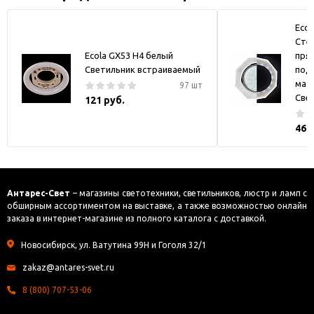
Ecol
Стек
Ecola GX53 H4 белый
пря
Светильник встраиваемый
под
мат
97 шт
Све
121 руб.
469
Антарес-Свет
– магазины светотехники, светильников, люстр и ламп с
обширным ассортиментом на выставке, а также возможностью онлайн
заказа в интернет-магазине из полного каталога с доставкой.
Новосибирск, ул. Ватутина 99Н и Гоголя 32/1
zakaz@antares-svet.ru
8 (800) 707-53-06