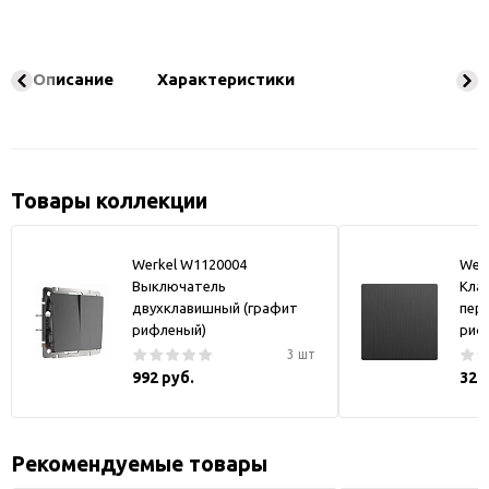
Описание
Характеристики
Товары коллекции
Werkel W1120004
Wer
Выключатель
Кла
двухклавишный (графит
пер
рифленый)
риф
3 шт
992 руб.
328
Рекомендуемые товары