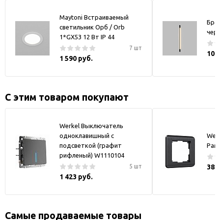
Maytoni Встраиваемый
Бра
светильник Орб / Orb
чер
1*GX53 12 Вт IP 44
7 шт
10 
1 590 руб.
С этим товаром покупают
Werkel Выключатель
одноклавишный с
Wer
подсветкой (графит
Рамк
рифленый) W1110104
5 шт
383
1 423 руб.
Самые продаваемые товары