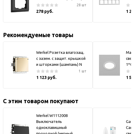
28 шт
278 руб.
1 2
Рекомендуемые товары
Werkel Розетка влагозащ.
May
с зазем. с защит. крышкой
свет
и шторками (шампань) N
1*GX
1 шт
1 123 руб.
1 5
С этим товаром покупают
Werkel W1112008
Выключатель
Gaus
одноклавишный
Cand
проходной (черный
све