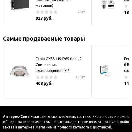
матовый)
2 шт
188
927 руб.
Самые продаваемые товары
Ecola GX53-H9 IP65 белый
Fero
Светильник
(LB-
влагозащищенный
све
36 шт
408 руб.
144
Антарес-Свет
– магазины светотехники, светильников, люстр и ламп с
обширным ассортиментом на выставке, а также возможностью онлайн
заказа в интернет-магазине из полного каталога с доставкой.