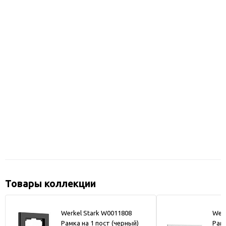
Товары коллекции
Werkel Stark W0011808
Werk
Рамка на 1 пост (черный)
Рамк